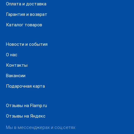
Оплата и доставка
Оформите заказ на нашем сайте, добавив нужный товар
в корзину. Для получения консультации по вопросам
Гарантия и возврат
оплаты или доставки свяжитесь с нашим менеджером по
Каталог товаров
телефону.
Новости и события
О нас
Контакты
Вакансии
Подарочная карта
Отзывы на Flamp.ru
Отзывы на Яндекс
Мы в мессенджерах и соц.сетях: