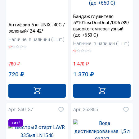
Бандаж глушителя
5*101см DonDeal /DD6789/
Антифриз 5 кг UNIX -40С /
высокотемпературный
зеленый/ 24-42*
(до +650 С)
Наличие: в наличии (1 шт.)
Наличие: в наличии (1 шт.)
780
₽
1 470
₽
720
₽
1 370
₽
Арт. 350137
Арт. 363865
хит!