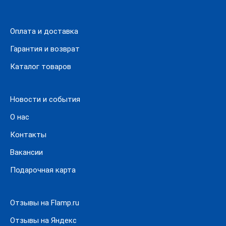
Заказать и купить можно по доступным низким ценам.
Продажа автомасел, автохимии, смазки осуществляется
в розницу.
Оплата и доставка
В интернет магазине «Мицар» находится более 500
Гарантия и возврат
наименований. Часто пополняется ассортимент и
Каталог товаров
наличие товара в интернет магазине.
Заказать или оформить доставку на сайте очень просто.
Новости и события
О нас
Контакты
Вакансии
Подарочная карта
Отзывы на Flamp.ru
Отзывы на Яндекс