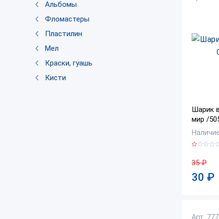
Альбомы
Фломастеры
Пластилин
Мел
Краски, гуашь
Кисти
Шарик в
мир /50
Наличие:
35
₽
30
₽
Арт. 77