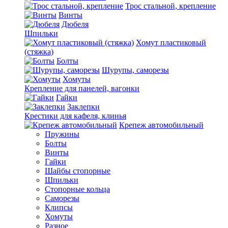
Трос стальной, крепление
Винты
Дюбеля
Шпильки
Хомут пластиковый
(стяжка)
Болты
Шурупы, саморезы
Хомуты
Крепление для панелей, вагонки
Гайки
Заклепки
Крестики для кафеля, клинья
Крепеж автомобильный
Пружины
Болты
Винты
Гайки
Шайбы стопорные
Шпильки
Стопорные кольца
Саморезы
Клипсы
Хомуты
Разное