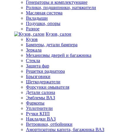
Генераторы и комплектующие
Ролики, подшипники, натяжители
Масляная система
Вкладыши
Подушки, опоры
Разное
Кузов, салон
Кузов
Бамперы, детали бампера
Зеркала
Механизмы дверей и багажника
Стекла
Защита фар
Решетки радиатора
Брызговики
Щеткодержатели
Форсунки омывателя
Детали салона
Эмблемы ВАЗ
Фаркопы
Уплотнители
Ручки КПП
Накладки ВАЗ
Ветровики, отбойники
Амортизаторы капота, багажника ВАЗ