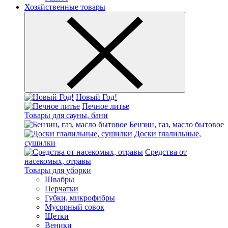
Хозяйственные товары
Новый Год!
Печное литье
Товары для сауны, бани
Бензин, газ, масло бытовое
Доски глалильные,
сушилки
Средства от
насекомых, отравы
Товары для уборки
Швабры
Перчатки
Губки, микрофибры
Мусорный совок
Щетки
Веники