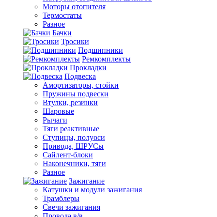
Моторы отопителя
Термостаты
Разное
Бачки
Тросики
Подшипники
Ремкомплекты
Прокладки
Подвеска
Амортизаторы, стойки
Пружины подвески
Втулки, резинки
Шаровые
Рычаги
Тяги реактивные
Ступицы, полуоси
Привода, ШРУСы
Сайлент-блоки
Наконечники, тяги
Разное
Зажигание
Катушки и модули зажигания
Трамблеры
Свечи зажигания
Провода в/в