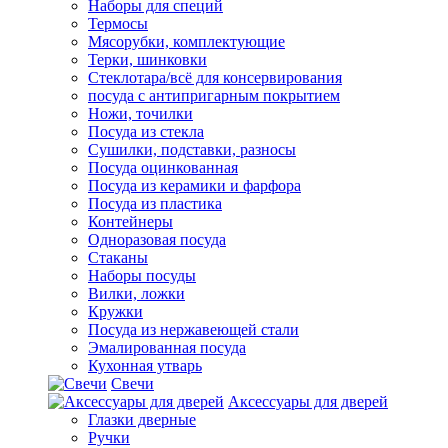
Наборы для специй
Термосы
Мясорубки, комплектующие
Терки, шинковки
Стеклотара/всё для консервирования
посуда с антипригарным покрытием
Ножи, точилки
Посуда из стекла
Сушилки, подставки, разносы
Посуда оцинкованная
Посуда из керамики и фарфора
Посуда из пластика
Контейнеры
Одноразовая посуда
Стаканы
Наборы посуды
Вилки, ложки
Кружки
Посуда из нержавеющей стали
Эмалированная посуда
Кухонная утварь
Свечи
Аксессуары для дверей
Глазки дверные
Ручки