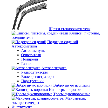
Щетки стеклоочистителя
Клипсы, пистоны,
соединители
Подогрев сидений
Автокосметика
Автошампунь
Очистители
Полироли
Разное
Автоэлектрика
Радардетекторы
Видеорегистраторы
Парктроники
Вибро шумо изоляция
Канистры, воронки
Тросы буксировочные
Манометры,
компрессометры
Инструмент