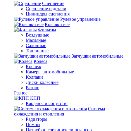
Сцепление
Сцепление и детали
Цилиндры сцепления
Рулевое управление
Крышки все
Фильтры
Воздушные
Масляные
Салонные
Топливные
Заглушки автомобильные
Колеса
Крепеж
Камеры автомобильные
Колпаки
Диски колесные
Разное
Разное
КПП
Карданы и сопутств.
Система
охлаждения и отопления
Радиаторы
Помпы
Патрубки, соединители шлангов