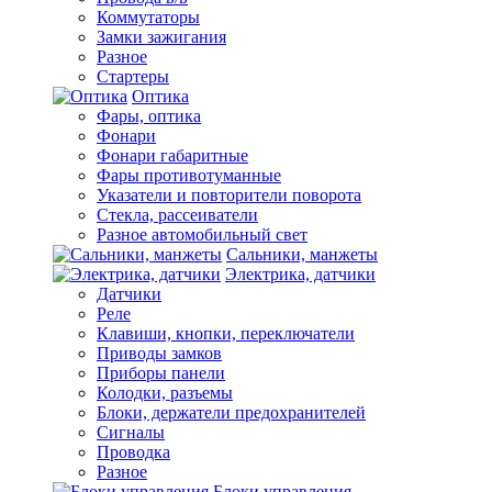
Коммутаторы
Замки зажигания
Разное
Стартеры
Оптика
Фары, оптика
Фонари
Фонари габаритные
Фары противотуманные
Указатели и повторители поворота
Стекла, рассеиватели
Разное автомобильный свет
Сальники, манжеты
Электрика, датчики
Датчики
Реле
Клавиши, кнопки, переключатели
Приводы замков
Приборы панели
Колодки, разъемы
Блоки, держатели предохранителей
Сигналы
Проводка
Разное
Блоки управления