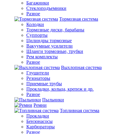
Багажники
Стеклоподъемники
Разное
Тормозная система
Колодки
Тормозные диски, барабаны
Суппорты
Цилиндры тормозные
Вакуумные усилители
Шланги тормозные, трубки
Рем комплекты
Разное
Выхлопная система
Глушители
Резонаторы
Приемные трубы
Прокладки, кольца, крепеж и др.
Разное
Пыльники
Ремни
Топливная система
Прокладки
Бензонасосы
Карбюраторы
Разное