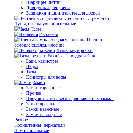
Шарниры, петли
Доводчики для двери
Задвижки и шпингалеты для дверей
Лестницы, стремянки
Лупы, стекла увеличительные
Часы
Изолента
Пленка
самоклеющаяся, клеенка
Вешалки, крючки
Тазы, ведра и баки
Баки, канистры
Ведра
Тазы
Канистры для воды
Замки
Замки гаражные
Прочее
Проушины и навески для навесных замков
Замки врезные
Замки навесные
Замки накладные
Разное
Кронштейны, держатели
Лампы паяльные