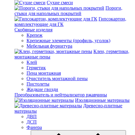
Сухие смеси
Пороги,
стыки для напольных покрытий
Гипсокартон,
комплектующие для ГК
Скобяные изделия
Крепеж
Крепежные элементы (профиль, уголок)
Мебельная фурнитура
Клеи, герметики,
монтажные пены
Клей
Герметик
Пена монтажная
Очиститель монтажной пены
Пистолеты
Жидкие гвозди
Преобразователь и нейтрализатор ржавчины
Изоляционные материалы
Древесно-плитные
материалы
ДВП
ДСП
Фанера