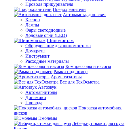
Провода прикуривателя
Предохранители
Автолампы, доп. свет
Ксенон
Лампы
Фары светодиодные
Ходовые огни (LED)
Шиномонтаж
Оборудование для шиномонтажа
Домкраты
Инструмент
Расходные материалы
Компрессоры и насосы
Рамки под номер
Ароматизаторы
Все для ТехОсмотра
Автозвук
Автомагнитолы
Динамики
Провода
Покраска автомобиля,
дисков
Эмблемы
Лебедки, стяжки для груза
Разное