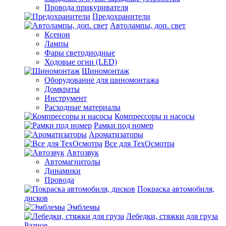
Провода прикуривателя
Предохранители
Автолампы, доп. свет
Ксенон
Лампы
Фары светодиодные
Ходовые огни (LED)
Шиномонтаж
Оборудование для шиномонтажа
Домкраты
Инструмент
Расходные материалы
Компрессоры и насосы
Рамки под номер
Ароматизаторы
Все для ТехОсмотра
Автозвук
Автомагнитолы
Динамики
Провода
Покраска автомобиля,
дисков
Эмблемы
Лебедки, стяжки для груза
Разное