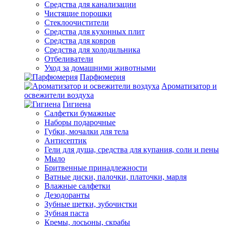
Средства для канализации
Чистящие порошки
Стеклоочистители
Средства для кухонных плит
Средства для ковров
Средства для холодильника
Отбеливатели
Уход за домашними животными
Парфюмерия
Ароматизатор и
освежители воздуха
Гигиена
Салфетки бумажные
Наборы подарочные
Губки, мочалки для тела
Антисептик
Гели для душа, средства для купания, соли и пены
Мыло
Бритвенные принадлежности
Ватные диски, палочки, платочки, марля
Влажные салфетки
Дезодоранты
Зубные щетки, зубочистки
Зубная паста
Кремы, лосьоны, скрабы