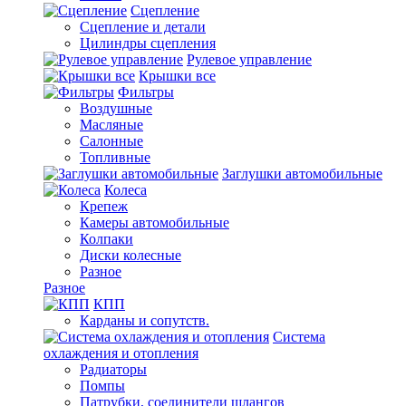
Сцепление
Сцепление и детали
Цилиндры сцепления
Рулевое управление
Крышки все
Фильтры
Воздушные
Масляные
Салонные
Топливные
Заглушки автомобильные
Колеса
Крепеж
Камеры автомобильные
Колпаки
Диски колесные
Разное
Разное
КПП
Карданы и сопутств.
Система
охлаждения и отопления
Радиаторы
Помпы
Патрубки, соединители шлангов