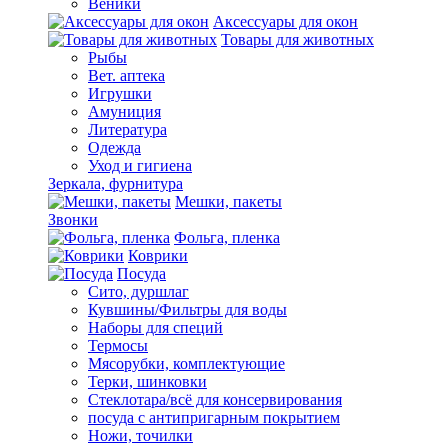
Веники
Аксессуары для окон
Товары для животных
Рыбы
Вет. аптека
Игрушки
Амуниция
Литература
Одежда
Уход и гигиена
Зеркала, фурнитура
Мешки, пакеты
Звонки
Фольга, пленка
Коврики
Посуда
Сито, дуршлаг
Кувшины/Фильтры для воды
Наборы для специй
Термосы
Мясорубки, комплектующие
Терки, шинковки
Стеклотара/всё для консервирования
посуда с антипригарным покрытием
Ножи, точилки