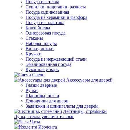
Посуда из стекла
Сушилки, подставки, разносы
Посуда оцинкованная
Посуда из керамики и фарфора
Посуда из пластика
Контейнеры
Одноразовая посуда
Стаканы
Наборы посуды
Вилки, ложки
Кружки
Посуда из нержавеющей стали
Эмалированная посуда
Кухонная утварь
Свечи
Аксессуары для дверей
Глазки дверные
Ручки
Шарниры, петли
Доводчики для двери
Задвижки и шпингалеты для дверей
Лестницы, стремянки
Лупы, стекла увеличительные
Часы
Изолента