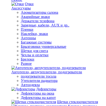
Очки
Аксессуары
Ароматизаторы салона
Аварийные знаки
Держатели телефона
Зарядные, кабели, AUX и др..
Пленки
Наклейки, знаки
Антенны
Багажные системы
Брызговики универсальные
Щетки для снега
Чехлы и оплетки
Брелоки
Разное
Автотепло, автоутеплители, подогреватели
подогреватели тосола
Утеплители радиатора
Автоодеяла
Дефлекторы
Дефлекторы на окна
Дефлекторы на капот
Щетки стеклоочистителя