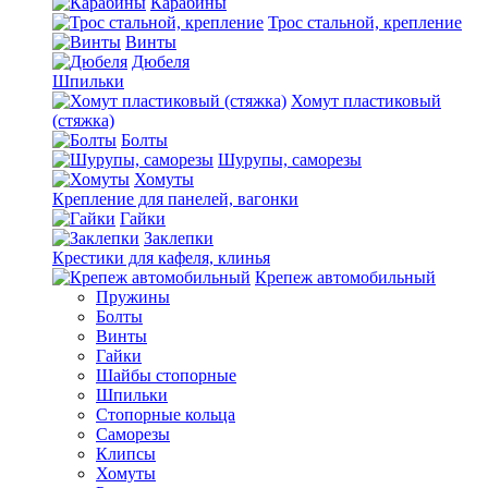
Карабины
Трос стальной, крепление
Винты
Дюбеля
Шпильки
Хомут пластиковый
(стяжка)
Болты
Шурупы, саморезы
Хомуты
Крепление для панелей, вагонки
Гайки
Заклепки
Крестики для кафеля, клинья
Крепеж автомобильный
Пружины
Болты
Винты
Гайки
Шайбы стопорные
Шпильки
Стопорные кольца
Саморезы
Клипсы
Хомуты