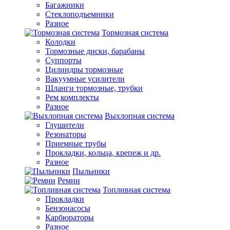
Багажники
Стеклоподъемники
Разное
Тормозная система
Колодки
Тормозные диски, барабаны
Суппорты
Цилиндры тормозные
Вакуумные усилители
Шланги тормозные, трубки
Рем комплекты
Разное
Выхлопная система
Глушители
Резонаторы
Приемные трубы
Прокладки, кольца, крепеж и др.
Разное
Пыльники
Ремни
Топливная система
Прокладки
Бензонасосы
Карбюраторы
Разное