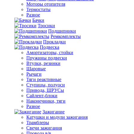
Моторы отопителя
Термостаты
Разное
Бачки
Тросики
Подшипники
Ремкомплекты
Прокладки
Подвеска
Амортизаторы, стойки
Пружины подвески
Втулки, резинки
Шаровые
Рычаги
Тяги реактивные
Ступицы, полуоси
Привода, ШРУСы
Сайлент-блоки
Наконечники, тяги
Разное
Зажигание
Катушки и модули зажигания
Трамблеры
Свечи зажигания
Провода в/в