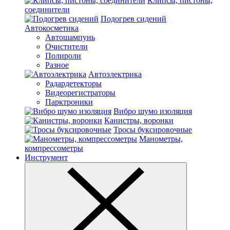
Клипсы, пистоны,
соединители
Подогрев сидений
Автокосметика
Автошампунь
Очистители
Полироли
Разное
Автоэлектрика
Радардетекторы
Видеорегистраторы
Парктроники
Вибро шумо изоляция
Канистры, воронки
Тросы буксировочные
Манометры,
компрессометры
Инструмент