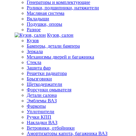
Генераторы и комплектующие
Ролики, подшипники, натяжители
Масляная система
Вкладыши
Подушки, опоры
Разное
Кузов, салон
Кузов
Бамперы, детали бампера
Зеркала
Механизмы дверей и багажника
Стекла
Защита фар
Решетки радиатора
Брызговики
Щеткодержатели
Форсунки омывателя
Детали салона
Эмблемы ВАЗ
Фаркопы
Уплотнители
Ручки КПП
Накладки ВАЗ
Ветровики, отбойники
Амортизаторы капота, багажника ВАЗ