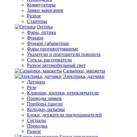
Коммутаторы
Замки зажигания
Разное
Стартеры
Оптика
Фары, оптика
Фонари
Фонари габаритные
Фары противотуманные
Указатели и повторители поворота
Стекла, рассеиватели
Разное автомобильный свет
Сальники, манжеты
Электрика, датчики
Датчики
Реле
Клавиши, кнопки, переключатели
Приводы замков
Приборы панели
Колодки, разъемы
Блоки, держатели предохранителей
Сигналы
Проводка
Разное
Блоки управления