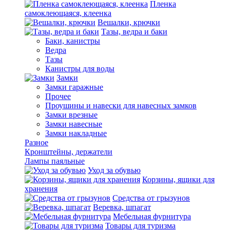
Пленка
самоклеющаяся, клеенка
Вешалки, крючки
Тазы, ведра и баки
Баки, канистры
Ведра
Тазы
Канистры для воды
Замки
Замки гаражные
Прочее
Проушины и навески для навесных замков
Замки врезные
Замки навесные
Замки накладные
Разное
Кронштейны, держатели
Лампы паяльные
Уход за обувью
Корзины, ящики для
хранения
Средства от грызунов
Веревка, шпагат
Мебельная фурнитура
Товары для туризма