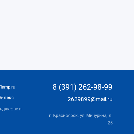
8 (391) 262-98-99
lamp.ru
Яндекс
2629899@mail.ru
нджерах и
г. Красноярск, ул. Мичурина, д.
25