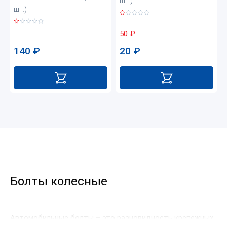
шт.)
шт.)
50
₽
140
₽
20
₽
Болты колесные
Автомобильные болты – это разновидность крепежных