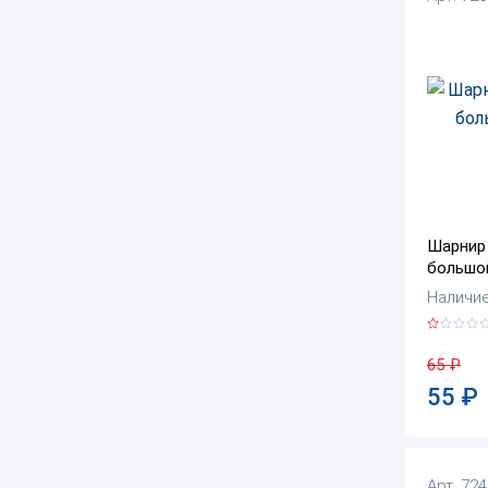
Шарнир 
большо
Наличие
65
₽
55
₽
Арт. 72