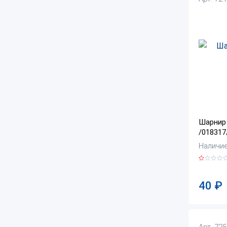
Шарнир
/018317
Наличие
40
₽
Арт. 72