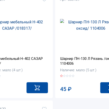
 мебельный Н-402 САЗАР
Шарнир ПН-130 Л Рязань /о
/
1104006
: мало (4 шт.)
Наличие: мало (5 шт.)
45
₽
5620