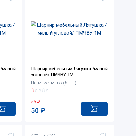
 /малый
Шарнир мебельный Лягушка /малый
угловой/ ПМЧВУ-1М
Наличие: мало (5 шт.)
55
₽
50
₽
Арт. 723027