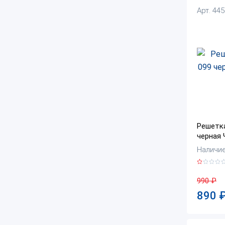
Арт. 44
Решетк
черная 
Наличие:
990
₽
890