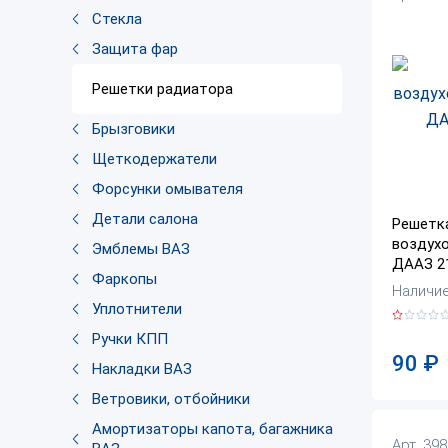
Стекла
Защита фар
Решетки радиатора
Брызговики
Щеткодержатели
Форсунки омывателя
Детали салона
Решетка
воздухо
Эмблемы ВАЗ
ДААЗ 2
Фаркопы
Наличие:
Уплотнители
Ручки КПП
90
₽
Накладки ВАЗ
Ветровики, отбойники
Амортизаторы капота, багажника
Арт. 39