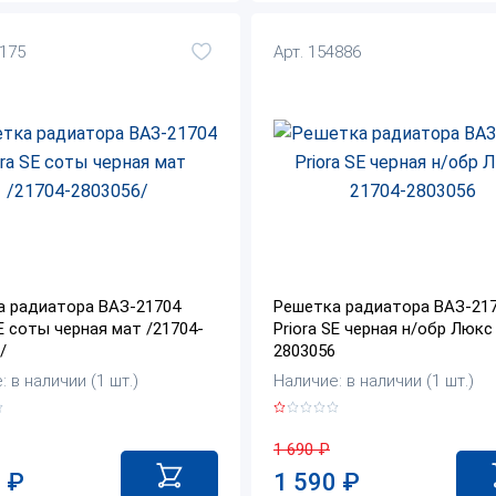
5175
Арт. 154886
а радиатора ВАЗ-21704
Решетка радиатора ВАЗ-21
SE соты черная мат /21704-
Priora SE черная н/обр Люкс
/
2803056
 в наличии (1 шт.)
Наличие: в наличии (1 шт.)
1 690
₽
0
₽
1 590
₽