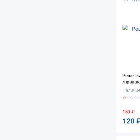
Решетка
/правая
Наличие:
150
₽
120