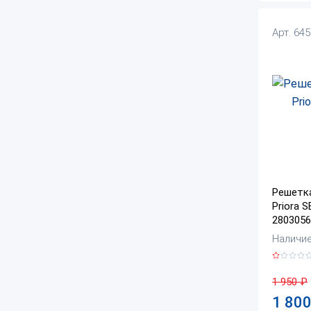
Арт. 64
Решетк
Priora 
2803056
Наличие:
1 950
₽
1 80