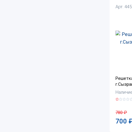
Арт. 44
Решетк
г.Сызра
Наличие:
780
₽
700