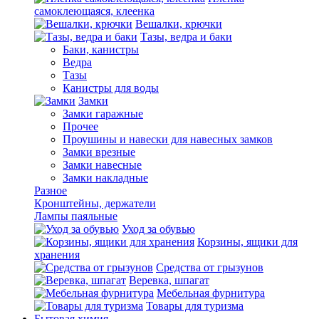
самоклеющаяся, клеенка
Вешалки, крючки
Тазы, ведра и баки
Баки, канистры
Ведра
Тазы
Канистры для воды
Замки
Замки гаражные
Прочее
Проушины и навески для навесных замков
Замки врезные
Замки навесные
Замки накладные
Разное
Кронштейны, держатели
Лампы паяльные
Уход за обувью
Корзины, ящики для
хранения
Средства от грызунов
Веревка, шпагат
Мебельная фурнитура
Товары для туризма
Бытовая химия