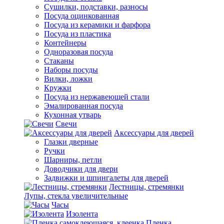
Сушилки, подставки, разносы
Посуда оцинкованная
Посуда из керамики и фарфора
Посуда из пластика
Контейнеры
Одноразовая посуда
Стаканы
Наборы посуды
Вилки, ложки
Кружки
Посуда из нержавеющей стали
Эмалированная посуда
Кухонная утварь
Свечи
Аксессуары для дверей
Глазки дверные
Ручки
Шарниры, петли
Доводчики для двери
Задвижки и шпингалеты для дверей
Лестницы, стремянки
Лупы, стекла увеличительные
Часы
Изолента
Пленка