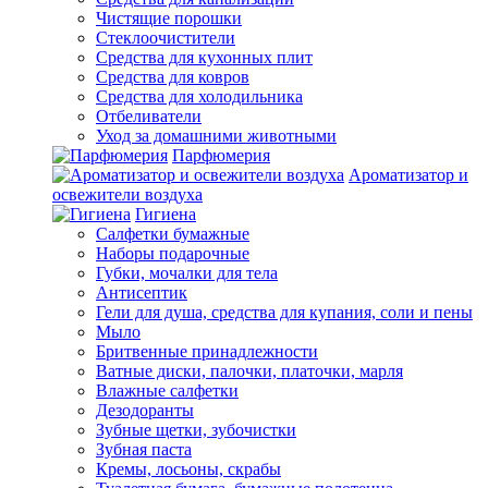
Чистящие порошки
Стеклоочистители
Средства для кухонных плит
Средства для ковров
Средства для холодильника
Отбеливатели
Уход за домашними животными
Парфюмерия
Ароматизатор и
освежители воздуха
Гигиена
Салфетки бумажные
Наборы подарочные
Губки, мочалки для тела
Антисептик
Гели для душа, средства для купания, соли и пены
Мыло
Бритвенные принадлежности
Ватные диски, палочки, платочки, марля
Влажные салфетки
Дезодоранты
Зубные щетки, зубочистки
Зубная паста
Кремы, лосьоны, скрабы