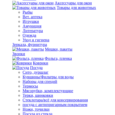
Аксессуары для окон
Товары для животных
Рыбы
Вет. аптека
Игрушки
Амуниция
Литература
Одежда
Уход и гигиена
Зеркала, фурнитура
Мешки, пакеты
Звонки
Фольга, пленка
Коврики
Посуда
Сито, дуршлаг
Кувшины/Фильтры для воды
Наборы для специй
Термосы
Мясорубки, комплектующие
Терки, шинковки
Стеклотара/всё для консервирования
посуда с антипригарным покрытием
Ножи, точилки
Посуда из стекла