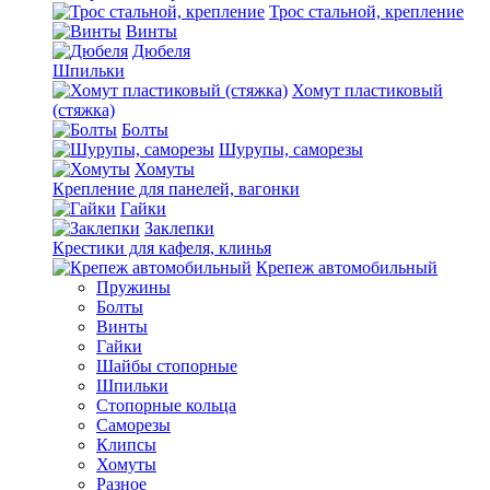
Трос стальной, крепление
Винты
Дюбеля
Шпильки
Хомут пластиковый
(стяжка)
Болты
Шурупы, саморезы
Хомуты
Крепление для панелей, вагонки
Гайки
Заклепки
Крестики для кафеля, клинья
Крепеж автомобильный
Пружины
Болты
Винты
Гайки
Шайбы стопорные
Шпильки
Стопорные кольца
Саморезы
Клипсы
Хомуты
Разное