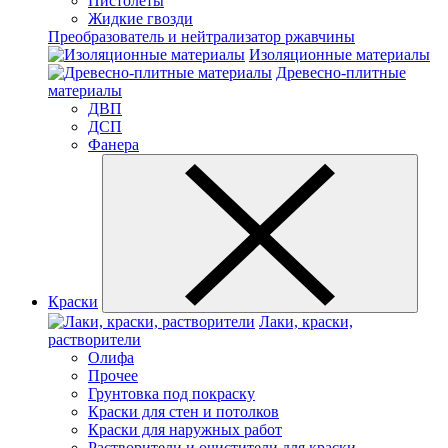
Пистолеты
Жидкие гвозди
Преобразователь и нейтрализатор ржавчины
Изоляционные материалы
Древесно-плитные
материалы
ДВП
ДСП
Фанера
Краски
Лаки, краски,
растворители
Олифа
Прочее
Грунтовка под покраску
Краски для стен и потолков
Краски для наружных работ
Растворители и очистители для краски