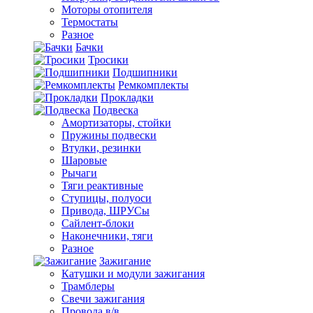
Моторы отопителя
Термостаты
Разное
Бачки
Тросики
Подшипники
Ремкомплекты
Прокладки
Подвеска
Амортизаторы, стойки
Пружины подвески
Втулки, резинки
Шаровые
Рычаги
Тяги реактивные
Ступицы, полуоси
Привода, ШРУСы
Сайлент-блоки
Наконечники, тяги
Разное
Зажигание
Катушки и модули зажигания
Трамблеры
Свечи зажигания
Провода в/в