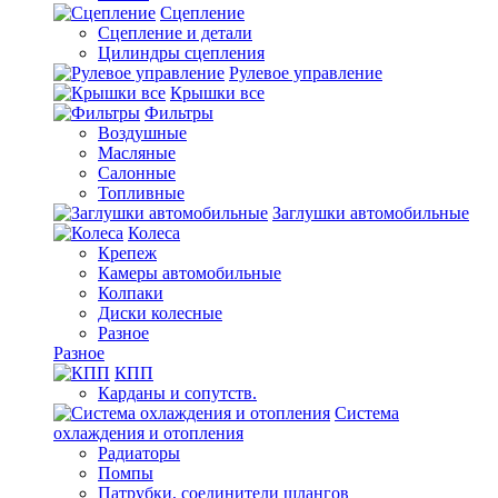
Сцепление
Сцепление и детали
Цилиндры сцепления
Рулевое управление
Крышки все
Фильтры
Воздушные
Масляные
Салонные
Топливные
Заглушки автомобильные
Колеса
Крепеж
Камеры автомобильные
Колпаки
Диски колесные
Разное
Разное
КПП
Карданы и сопутств.
Система
охлаждения и отопления
Радиаторы
Помпы
Патрубки, соединители шлангов