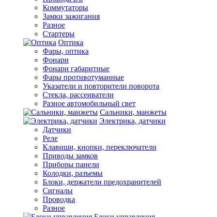
Коммутаторы
Замки зажигания
Разное
Стартеры
Оптика
Фары, оптика
Фонари
Фонари габаритные
Фары противотуманные
Указатели и повторители поворота
Стекла, рассеиватели
Разное автомобильный свет
Сальники, манжеты
Электрика, датчики
Датчики
Реле
Клавиши, кнопки, переключатели
Приводы замков
Приборы панели
Колодки, разъемы
Блоки, держатели предохранителей
Сигналы
Проводка
Разное
Блоки управления