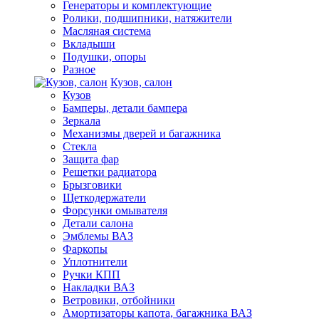
Генераторы и комплектующие
Ролики, подшипники, натяжители
Масляная система
Вкладыши
Подушки, опоры
Разное
Кузов, салон
Кузов
Бамперы, детали бампера
Зеркала
Механизмы дверей и багажника
Стекла
Защита фар
Решетки радиатора
Брызговики
Щеткодержатели
Форсунки омывателя
Детали салона
Эмблемы ВАЗ
Фаркопы
Уплотнители
Ручки КПП
Накладки ВАЗ
Ветровики, отбойники
Амортизаторы капота, багажника ВАЗ