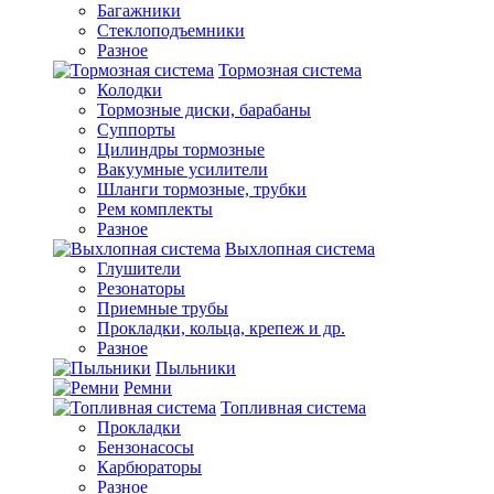
Багажники
Стеклоподъемники
Разное
Тормозная система
Колодки
Тормозные диски, барабаны
Суппорты
Цилиндры тормозные
Вакуумные усилители
Шланги тормозные, трубки
Рем комплекты
Разное
Выхлопная система
Глушители
Резонаторы
Приемные трубы
Прокладки, кольца, крепеж и др.
Разное
Пыльники
Ремни
Топливная система
Прокладки
Бензонасосы
Карбюраторы
Разное