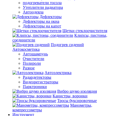
подогреватели тосола
Утеплители радиатора
Автоодеяла
Дефлекторы
Дефлекторы на окна
Дефлекторы на капот
Щетки стеклоочистителя
Клипсы, пистоны,
соединители
Подогрев сидений
Автокосметика
Автошампунь
Очистители
Полироли
Разное
Автоэлектрика
Радардетекторы
Видеорегистраторы
Парктроники
Вибро шумо изоляция
Канистры, воронки
Тросы буксировочные
Манометры,
компрессометры
Инструмент