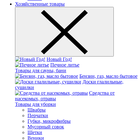
Хозяйственные товары
Новый Год!
Печное литье
Товары для сауны, бани
Бензин, газ, масло бытовое
Доски глалильные,
сушилки
Средства от
насекомых, отравы
Товары для уборки
Швабры
Перчатки
Губки, микрофибры
Мусорный совок
Щетки
Веники