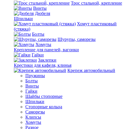
Трос стальной, крепление
Винты
Дюбеля
Шпильки
Хомут пластиковый
(стяжка)
Болты
Шурупы, саморезы
Хомуты
Крепление для панелей, вагонки
Гайки
Заклепки
Крестики для кафеля, клинья
Крепеж автомобильный
Пружины
Болты
Винты
Гайки
Шайбы стопорные
Шпильки
Стопорные кольца
Саморезы
Клипсы
Хомуты
Разное