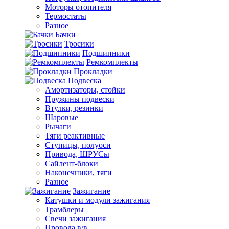
Моторы отопителя
Термостаты
Разное
Бачки
Тросики
Подшипники
Ремкомплекты
Прокладки
Подвеска
Амортизаторы, стойки
Пружины подвески
Втулки, резинки
Шаровые
Рычаги
Тяги реактивные
Ступицы, полуоси
Привода, ШРУСы
Сайлент-блоки
Наконечники, тяги
Разное
Зажигание
Катушки и модули зажигания
Трамблеры
Свечи зажигания
Провода в/в