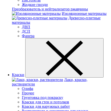
Пистолеты
Жидкие гвозди
Преобразователь и нейтрализатор ржавчины
Изоляционные материалы
Древесно-плитные
материалы
ДВП
ДСП
Фанера
Краски
Лаки, краски,
растворители
Олифа
Прочее
Грунтовка под покраску
Краски для стен и потолков
Краски для наружных работ
Растворители и очистители для краски