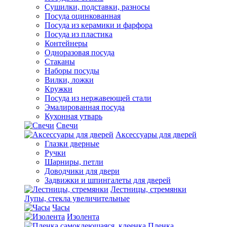
Сушилки, подставки, разносы
Посуда оцинкованная
Посуда из керамики и фарфора
Посуда из пластика
Контейнеры
Одноразовая посуда
Стаканы
Наборы посуды
Вилки, ложки
Кружки
Посуда из нержавеющей стали
Эмалированная посуда
Кухонная утварь
Свечи
Аксессуары для дверей
Глазки дверные
Ручки
Шарниры, петли
Доводчики для двери
Задвижки и шпингалеты для дверей
Лестницы, стремянки
Лупы, стекла увеличительные
Часы
Изолента
Пленка