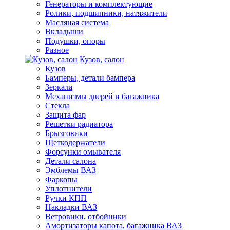
Генераторы и комплектующие
Ролики, подшипники, натяжители
Масляная система
Вкладыши
Подушки, опоры
Разное
Кузов, салон
Кузов
Бамперы, детали бампера
Зеркала
Механизмы дверей и багажника
Стекла
Защита фар
Решетки радиатора
Брызговики
Щеткодержатели
Форсунки омывателя
Детали салона
Эмблемы ВАЗ
Фаркопы
Уплотнители
Ручки КПП
Накладки ВАЗ
Ветровики, отбойники
Амортизаторы капота, багажника ВАЗ