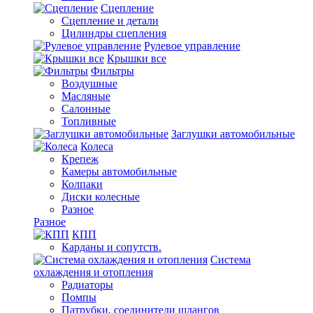
Сцепление
Сцепление и детали
Цилиндры сцепления
Рулевое управление
Крышки все
Фильтры
Воздушные
Масляные
Салонные
Топливные
Заглушки автомобильные
Колеса
Крепеж
Камеры автомобильные
Колпаки
Диски колесные
Разное
Разное
КПП
Карданы и сопутств.
Система
охлаждения и отопления
Радиаторы
Помпы
Патрубки, соединители шлангов