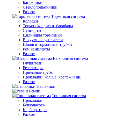
Багажники
Стеклоподъемники
Разное
Тормозная система
Колодки
Тормозные диски, барабаны
Суппорты
Цилиндры тормозные
Вакуумные усилители
Шланги тормозные, трубки
Рем комплекты
Разное
Выхлопная система
Глушители
Резонаторы
Приемные трубы
Прокладки, кольца, крепеж и др.
Разное
Пыльники
Ремни
Топливная система
Прокладки
Бензонасосы
Карбюраторы
Разное