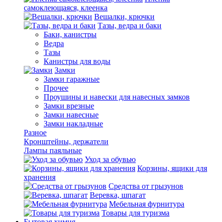
самоклеющаяся, клеенка
Вешалки, крючки
Тазы, ведра и баки
Баки, канистры
Ведра
Тазы
Канистры для воды
Замки
Замки гаражные
Прочее
Проушины и навески для навесных замков
Замки врезные
Замки навесные
Замки накладные
Разное
Кронштейны, держатели
Лампы паяльные
Уход за обувью
Корзины, ящики для
хранения
Средства от грызунов
Веревка, шпагат
Мебельная фурнитура
Товары для туризма
Бытовая химия