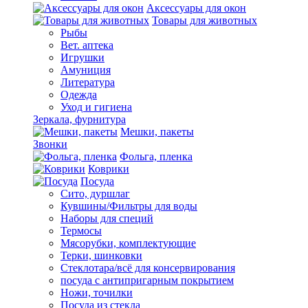
Аксессуары для окон
Товары для животных
Рыбы
Вет. аптека
Игрушки
Амуниция
Литература
Одежда
Уход и гигиена
Зеркала, фурнитура
Мешки, пакеты
Звонки
Фольга, пленка
Коврики
Посуда
Сито, дуршлаг
Кувшины/Фильтры для воды
Наборы для специй
Термосы
Мясорубки, комплектующие
Терки, шинковки
Стеклотара/всё для консервирования
посуда с антипригарным покрытием
Ножи, точилки
Посуда из стекла