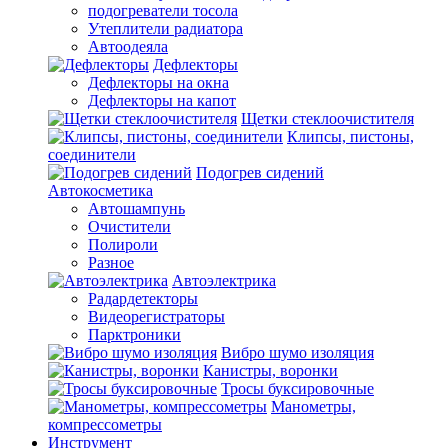
подогреватели тосола
Утеплители радиатора
Автоодеяла
Дефлекторы
Дефлекторы на окна
Дефлекторы на капот
Щетки стеклоочистителя
Клипсы, пистоны,
соединители
Подогрев сидений
Автокосметика
Автошампунь
Очистители
Полироли
Разное
Автоэлектрика
Радардетекторы
Видеорегистраторы
Парктроники
Вибро шумо изоляция
Канистры, воронки
Тросы буксировочные
Манометры,
компрессометры
Инструмент