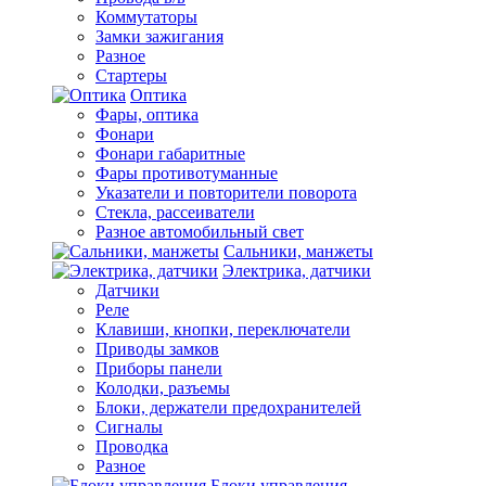
Коммутаторы
Замки зажигания
Разное
Стартеры
Оптика
Фары, оптика
Фонари
Фонари габаритные
Фары противотуманные
Указатели и повторители поворота
Стекла, рассеиватели
Разное автомобильный свет
Сальники, манжеты
Электрика, датчики
Датчики
Реле
Клавиши, кнопки, переключатели
Приводы замков
Приборы панели
Колодки, разъемы
Блоки, держатели предохранителей
Сигналы
Проводка
Разное
Блоки управления