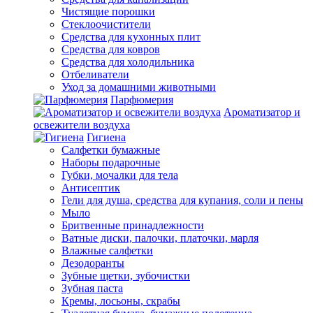
Чистящие порошки
Стеклоочистители
Средства для кухонных плит
Средства для ковров
Средства для холодильника
Отбеливатели
Уход за домашними животными
Парфюмерия
Ароматизатор и
освежители воздуха
Гигиена
Салфетки бумажные
Наборы подарочные
Губки, мочалки для тела
Антисептик
Гели для душа, средства для купания, соли и пены
Мыло
Бритвенные принадлежности
Ватные диски, палочки, платочки, марля
Влажные салфетки
Дезодоранты
Зубные щетки, зубочистки
Зубная паста
Кремы, лосьоны, скрабы