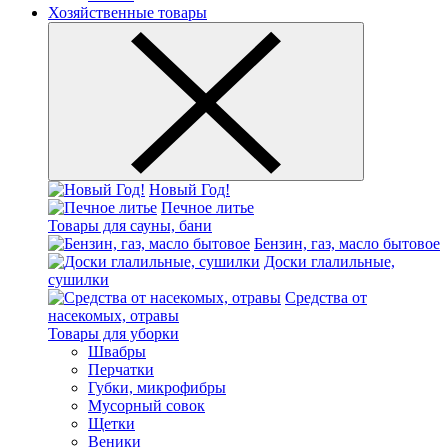
Хозяйственные товары
Новый Год!
Печное литье
Товары для сауны, бани
Бензин, газ, масло бытовое
Доски глалильные,
сушилки
Средства от
насекомых, отравы
Товары для уборки
Швабры
Перчатки
Губки, микрофибры
Мусорный совок
Щетки
Веники