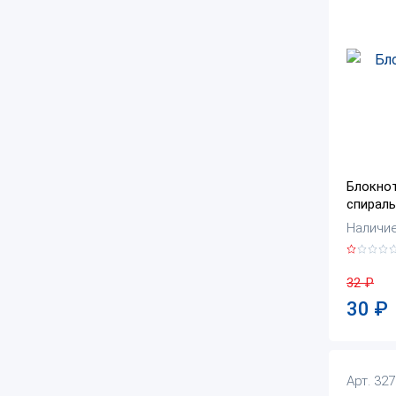
Блокнот
спираль
Наличие:
32
₽
30
₽
Арт. 32