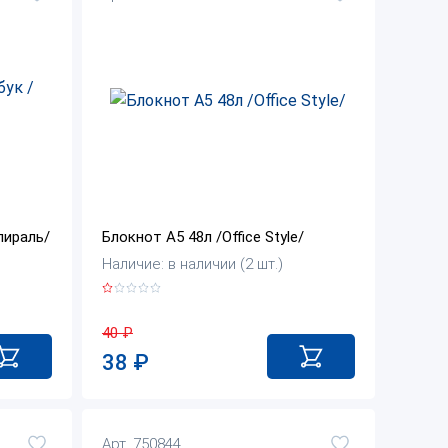
пираль/
Блокнот А5 48л /Office Style/
Наличие: в наличии (2 шт.)
40
₽
38
₽
Арт. 750844