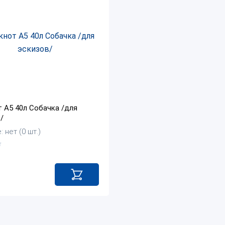
 А5 40л Собачка /для
/
 нет (0 шт.)