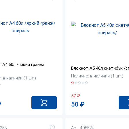
 А4 60л /яркий гранж/
Блокнот А5 40л скетчбук /с
Наличие: в наличии (1 шт.)
 в наличии (1 шт.)
57
₽
50
₽
₽
0253
Арт. 405524