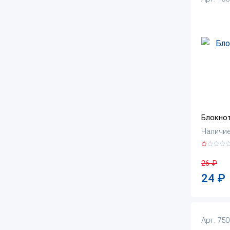
Блокнот
Наличие:
26
₽
24
₽
Арт. 75