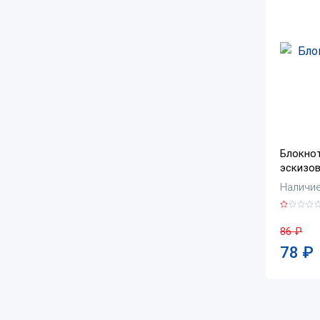
Блокнот
эскизов
Наличие:
86
₽
78
₽