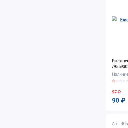
Ежеднев
/955930
Наличие:
97
₽
90
₽
Арт. 40