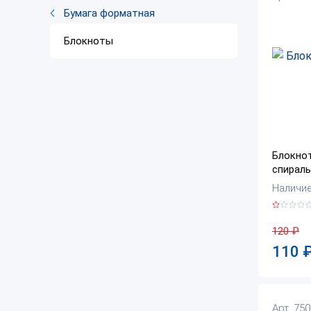
Бумага форматная
Блокноты
Блокнот
спираль
Наличие:
120
₽
110
Арт. 75