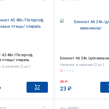
 А5 48л /Петергоф,
Блокнот А6 24л /для мальчи
е птицы/ спираль
Наличие: в наличии (2 шт.)
 в наличии (2 шт.)
26
₽
23
₽
₽
5522
Арт. 405801