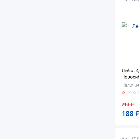
Лейка 4
Новоси
Наличие:
210
₽
188
Арт. 52