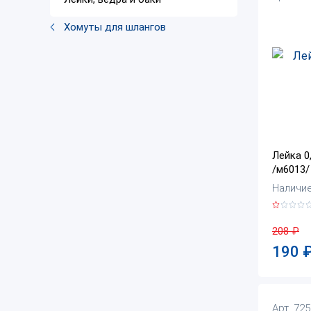
Хомуты для шлангов
Лейка 0
/м6013/
Наличие:
208
₽
190
Арт. 72