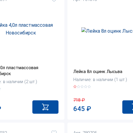
,0л пластмассовая
Лейка 8л оцинк Лысьва
бирск
Наличие: в наличии (1 шт.)
 в наличии (2 шт.)
718
₽
645
₽
₽
5032
Арт. 789705