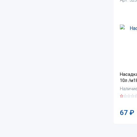
Насадка
10л /м1
Наличие:
67
₽