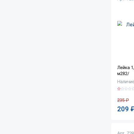
Лейка 1
м282/
Наличие:
235
₽
209
Арт. 72