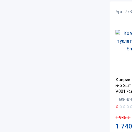
Арт. 77
Коврик 
н-р 2шт
V001 /с
Наличие:
1 935
₽
1 74