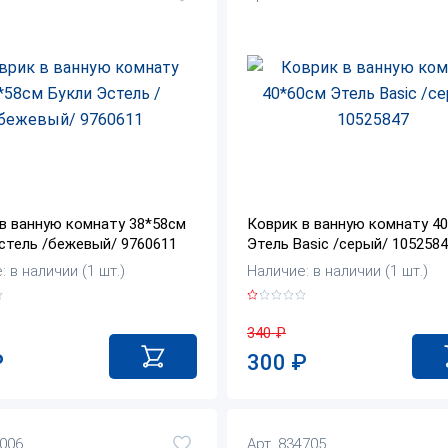
в ванную комнату 38*58см
Коврик в ванную комнату 4
стель /бежевый/ 9760611
Этель Basic /серый/ 105258
 в наличии (1 шт.)
Наличие: в наличии (1 шт.)
340
₽
₽
300
₽
8006
Арт. 834705