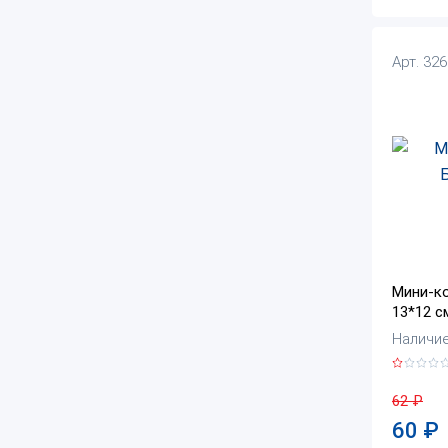
Арт. 32
Мини-ко
13*12 с
Наличие:
62
₽
60
₽