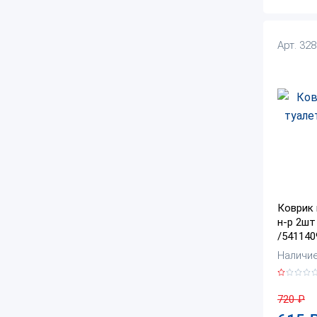
Арт. 32
Коврик 
н-р 2шт
/541140
Наличие:
720
₽