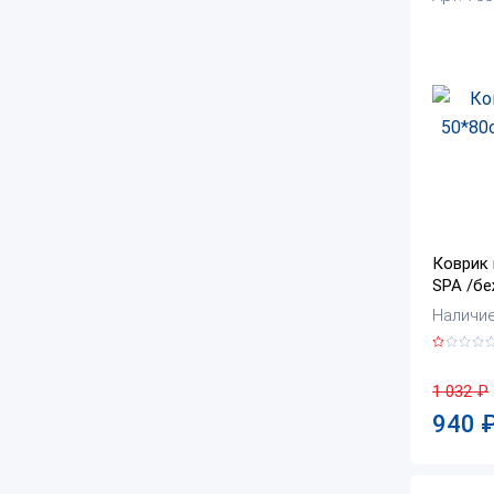
Коврик 
SPA /бе
Наличие:
1 032
₽
940