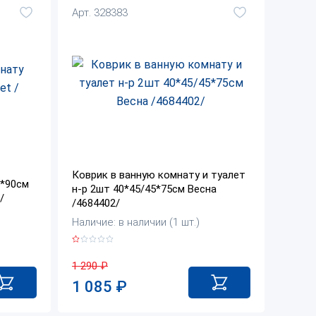
Арт. 328383
Коврик в ванную комнату и туалет
0*90см
н-р 2шт 40*45/45*75см Весна
/
/4684402/
Наличие: в наличии (1 шт.)
1 290
₽
1 085
₽