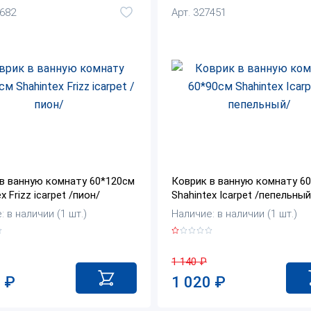
2682
Арт. 327451
в ванную комнату 60*120см
Коврик в ванную комнату 6
x Frizz icarpet /пион/
Shahintex Icarpet /пепельный
 в наличии (1 шт.)
Наличие: в наличии (1 шт.)
1 140
₽
0
₽
1 020
₽