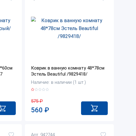
0*60см
Коврик в ванную комнату 48*78см
47
Эстель Beautiful /9829418/
Наличие: в наличии (1 шт.)
575
₽
560
₽
Арт. 942744