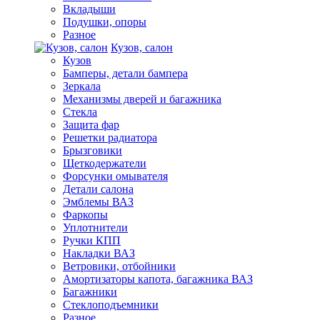
Вкладыши
Подушки, опоры
Разное
Кузов, салон
Кузов
Бамперы, детали бампера
Зеркала
Механизмы дверей и багажника
Стекла
Защита фар
Решетки радиатора
Брызговики
Щеткодержатели
Форсунки омывателя
Детали салона
Эмблемы ВАЗ
Фаркопы
Уплотнители
Ручки КПП
Накладки ВАЗ
Ветровики, отбойники
Амортизаторы капота, багажника ВАЗ
Багажники
Стеклоподъемники
Разное