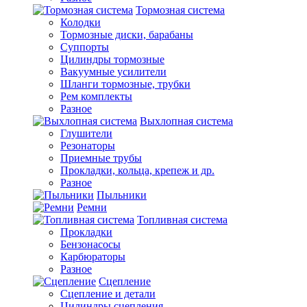
Тормозная система
Колодки
Тормозные диски, барабаны
Суппорты
Цилиндры тормозные
Вакуумные усилители
Шланги тормозные, трубки
Рем комплекты
Разное
Выхлопная система
Глушители
Резонаторы
Приемные трубы
Прокладки, кольца, крепеж и др.
Разное
Пыльники
Ремни
Топливная система
Прокладки
Бензонасосы
Карбюраторы
Разное
Сцепление
Сцепление и детали
Цилиндры сцепления