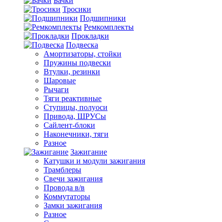
Бачки
Тросики
Подшипники
Ремкомплекты
Прокладки
Подвеска
Амортизаторы, стойки
Пружины подвески
Втулки, резинки
Шаровые
Рычаги
Тяги реактивные
Ступицы, полуоси
Привода, ШРУСы
Сайлент-блоки
Наконечники, тяги
Разное
Зажигание
Катушки и модули зажигания
Трамблеры
Свечи зажигания
Провода в/в
Коммутаторы
Замки зажигания
Разное