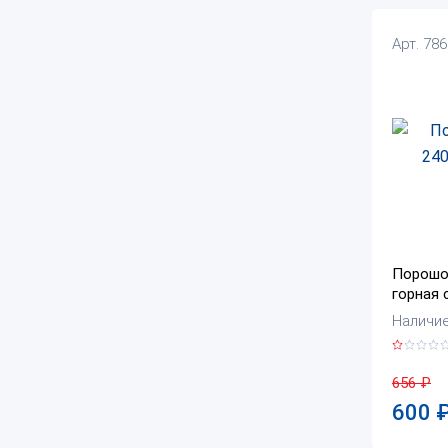
Арт. 78
Порошок
горная 
Наличие:
656
₽
600