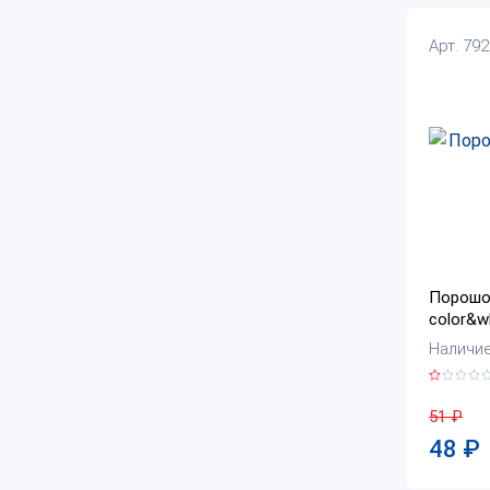
Арт. 79
Порошок
color&w
Наличие:
51
₽
48
₽