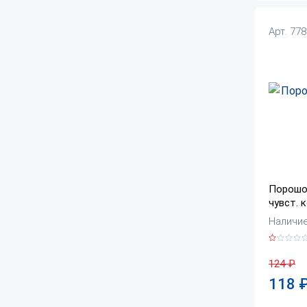
Арт. 77
Порошо
чувст. 
Наличие:
124
₽
118