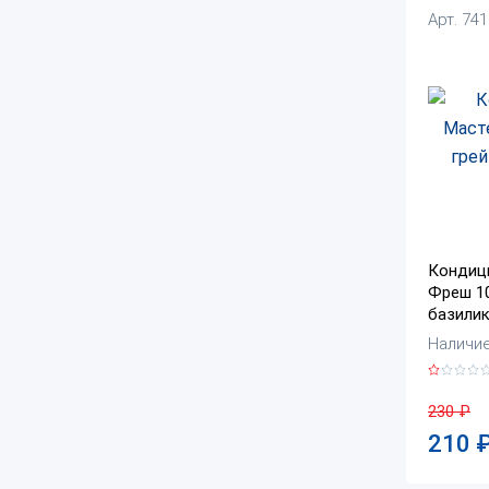
Арт. 74
Кондиц
Фреш 10
базилик
Наличие:
230
₽
210