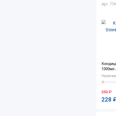
Арт. 77
Кондици
1000мл 
Наличие:
253
₽
228