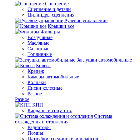
Сцепление
Сцепление и детали
Цилиндры сцепления
Рулевое управление
Крышки все
Фильтры
Воздушные
Масляные
Салонные
Топливные
Заглушки автомобильные
Колеса
Крепеж
Камеры автомобильные
Колпаки
Диски колесные
Разное
Разное
КПП
Карданы и сопутств.
Система
охлаждения и отопления
Радиаторы
Помпы
Патрубки, соединители шлангов