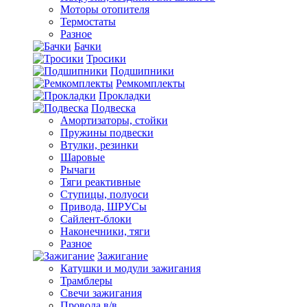
Моторы отопителя
Термостаты
Разное
Бачки
Тросики
Подшипники
Ремкомплекты
Прокладки
Подвеска
Амортизаторы, стойки
Пружины подвески
Втулки, резинки
Шаровые
Рычаги
Тяги реактивные
Ступицы, полуоси
Привода, ШРУСы
Сайлент-блоки
Наконечники, тяги
Разное
Зажигание
Катушки и модули зажигания
Трамблеры
Свечи зажигания
Провода в/в