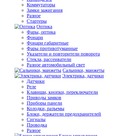
Коммутаторы
Замки зажигания
Разное
Стартеры
Оптика
Фары, оптика
Фонари
Фонари габаритные
Фары противотуманные
Указатели и повторители поворота
Стекла, рассеиватели
Разное автомобильный свет
Сальники, манжеты
Электрика, датчики
Датчики
Реле
Клавиши, кнопки, переключатели
Приводы замков
Приборы панели
Колодки, разъемы
Блоки, держатели предохранителей
Сигналы
Проводка
Разное
Блоки управления