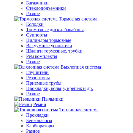
Багажники
Стеклоподъемники
Разное
Тормозная система
Колодки
Тормозные диски, барабаны
Суппорты
Цилиндры тормозные
Вакуумные усилители
Шланги тормозные, трубки
Рем комплекты
Разное
Выхлопная система
Глушители
Резонаторы
Приемные трубы
Прокладки, кольца, крепеж и др.
Разное
Пыльники
Ремни
Топливная система
Прокладки
Бензонасосы
Карбюраторы
Разное