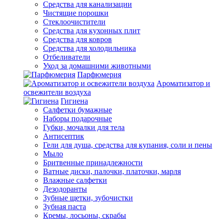
Средства для канализации
Чистящие порошки
Стеклоочистители
Средства для кухонных плит
Средства для ковров
Средства для холодильника
Отбеливатели
Уход за домашними животными
Парфюмерия
Ароматизатор и
освежители воздуха
Гигиена
Салфетки бумажные
Наборы подарочные
Губки, мочалки для тела
Антисептик
Гели для душа, средства для купания, соли и пены
Мыло
Бритвенные принадлежности
Ватные диски, палочки, платочки, марля
Влажные салфетки
Дезодоранты
Зубные щетки, зубочистки
Зубная паста
Кремы, лосьоны, скрабы