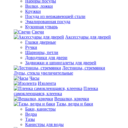
Наборы посуды
Вилки, ложки
Кружки
Посуда из нержавеющей стали
Эмалированная посуда
Кухонная утварь
Свечи
Аксессуары для дверей
Глазки дверные
Ручки
Шарниры, петли
Доводчики для двери
Задвижки и шпингалеты для дверей
Лестницы, стремянки
Лупы, стекла увеличительные
Часы
Изолента
Пленка
самоклеющаяся, клеенка
Вешалки, крючки
Тазы, ведра и баки
Баки, канистры
Ведра
Тазы
Канистры для воды