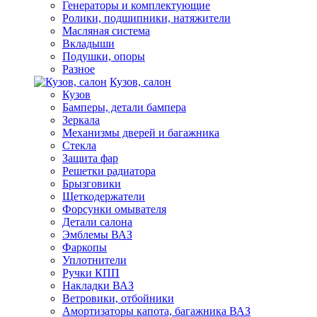
Генераторы и комплектующие
Ролики, подшипники, натяжители
Масляная система
Вкладыши
Подушки, опоры
Разное
Кузов, салон
Кузов
Бамперы, детали бампера
Зеркала
Механизмы дверей и багажника
Стекла
Защита фар
Решетки радиатора
Брызговики
Щеткодержатели
Форсунки омывателя
Детали салона
Эмблемы ВАЗ
Фаркопы
Уплотнители
Ручки КПП
Накладки ВАЗ
Ветровики, отбойники
Амортизаторы капота, багажника ВАЗ