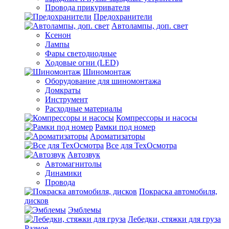
Провода прикуривателя
Предохранители
Автолампы, доп. свет
Ксенон
Лампы
Фары светодиодные
Ходовые огни (LED)
Шиномонтаж
Оборудование для шиномонтажа
Домкраты
Инструмент
Расходные материалы
Компрессоры и насосы
Рамки под номер
Ароматизаторы
Все для ТехОсмотра
Автозвук
Автомагнитолы
Динамики
Провода
Покраска автомобиля,
дисков
Эмблемы
Лебедки, стяжки для груза
Разное