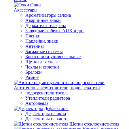
Очки
Аксессуары
Ароматизаторы салона
Аварийные знаки
Держатели телефона
Зарядные, кабели, AUX и др..
Пленки
Наклейки, знаки
Антенны
Багажные системы
Брызговики универсальные
Щетки для снега
Чехлы и оплетки
Брелоки
Разное
Автотепло, автоутеплители, подогреватели
подогреватели тосола
Утеплители радиатора
Автоодеяла
Дефлекторы
Дефлекторы на окна
Дефлекторы на капот
Щетки стеклоочистителя