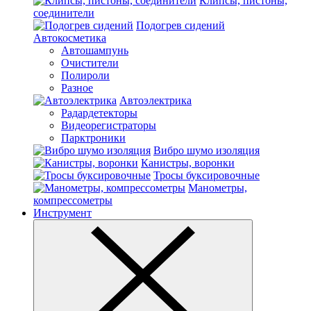
Клипсы, пистоны,
соединители
Подогрев сидений
Автокосметика
Автошампунь
Очистители
Полироли
Разное
Автоэлектрика
Радардетекторы
Видеорегистраторы
Парктроники
Вибро шумо изоляция
Канистры, воронки
Тросы буксировочные
Манометры,
компрессометры
Инструмент