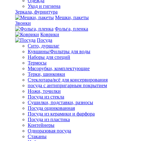
Одежда
Уход и гигиена
Зеркала, фурнитура
Мешки, пакеты
Звонки
Фольга, пленка
Коврики
Посуда
Сито, дуршлаг
Кувшины/Фильтры для воды
Наборы для специй
Термосы
Мясорубки, комплектующие
Терки, шинковки
Стеклотара/всё для консервирования
посуда с антипригарным покрытием
Ножи, точилки
Посуда из стекла
Сушилки, подставки, разносы
Посуда оцинкованная
Посуда из керамики и фарфора
Посуда из пластика
Контейнеры
Одноразовая посуда
Стаканы