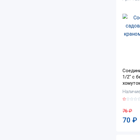
Соедин
1/2" с 
хомутом
Наличие:
76
₽
70
₽