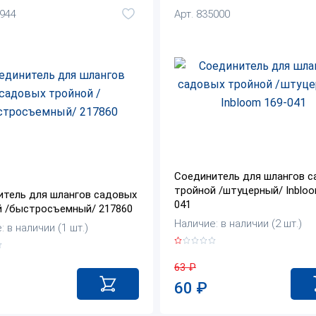
4944
Арт. 835000
Соединитель для шлангов 
тройной /штуцерный/ Inbloo
итель для шлангов садовых
041
й /быстросъемный/ 217860
Наличие: в наличии (2 шт.)
 в наличии (1 шт.)
63
₽
60
₽