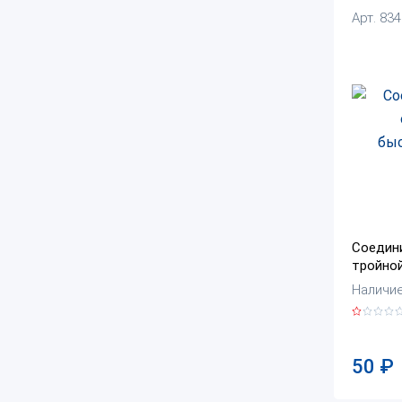
Арт. 83
Соедин
тройно
Наличие:
50
₽