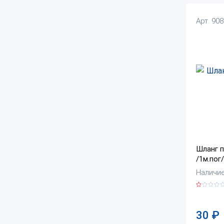
Арт. 90
Шланг 
/1м.пог/
Наличие:
30
₽