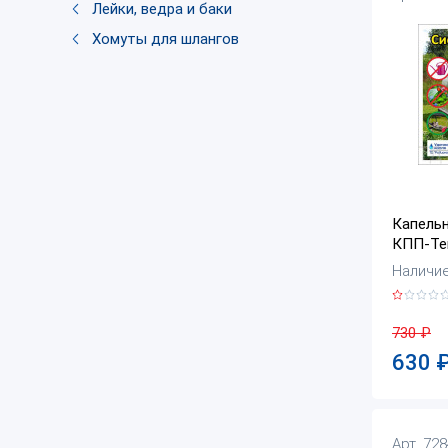
Лейки, ведра и баки
Хомуты для шлангов
Капельн
КПП-Те
Наличие:
730
₽
630
Арт. 72