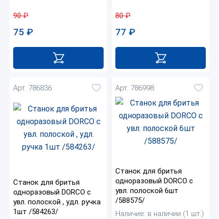
90
₽
80
₽
75
₽
77
₽
Арт. 786836
Арт. 786998
Станок для бритья
одноразовый DORCO с
Станок для бритья
увл. полоской 6шт
одноразовый DORCO с
/588575/
увл. полоской , удл. ручка
1шт /584263/
Наличие: в наличии (1 шт.)