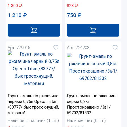
1 300
₽
828
₽
1 210
₽
750
₽
Арт. 779015
Арт. 724203
Грунт-эмаль по ржавчине
Грунт-эмаль по ржавчине
черный 0,75л Ореол Titan
серый 0,8кг
/83777/ быстросохнущий,
Простокрашено /3в1/
матовый
69702/81332
Наличие: в наличии (1 шт.)
Наличие: нет (0 шт.)