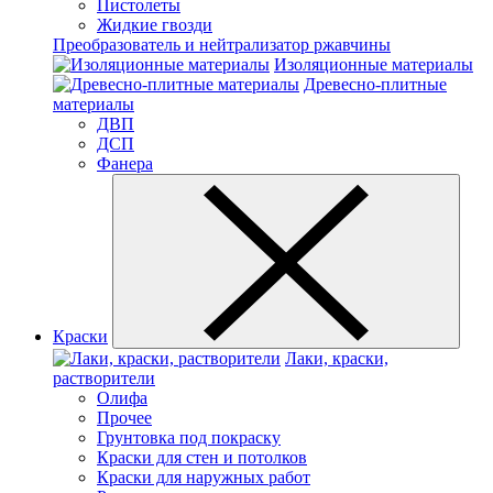
Пистолеты
Жидкие гвозди
Преобразователь и нейтрализатор ржавчины
Изоляционные материалы
Древесно-плитные
материалы
ДВП
ДСП
Фанера
Краски
Лаки, краски,
растворители
Олифа
Прочее
Грунтовка под покраску
Краски для стен и потолков
Краски для наружных работ