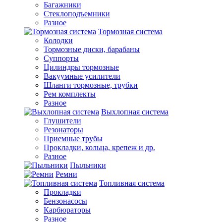
Багажники
Стеклоподъемники
Разное
Тормозная система
Колодки
Тормозные диски, барабаны
Суппорты
Цилиндры тормозные
Вакуумные усилители
Шланги тормозные, трубки
Рем комплекты
Разное
Выхлопная система
Глушители
Резонаторы
Приемные трубы
Прокладки, кольца, крепеж и др.
Разное
Пыльники
Ремни
Топливная система
Прокладки
Бензонасосы
Карбюраторы
Разное