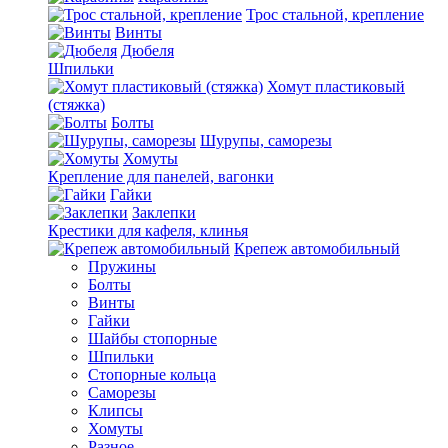
Трос стальной, крепление
Винты
Дюбеля
Шпильки
Хомут пластиковый
(стяжка)
Болты
Шурупы, саморезы
Хомуты
Крепление для панелей, вагонки
Гайки
Заклепки
Крестики для кафеля, клинья
Крепеж автомобильный
Пружины
Болты
Винты
Гайки
Шайбы стопорные
Шпильки
Стопорные кольца
Саморезы
Клипсы
Хомуты
Разное