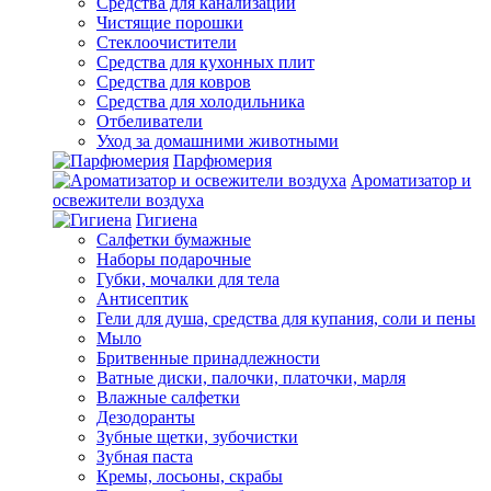
Средства для канализации
Чистящие порошки
Стеклоочистители
Средства для кухонных плит
Средства для ковров
Средства для холодильника
Отбеливатели
Уход за домашними животными
Парфюмерия
Ароматизатор и
освежители воздуха
Гигиена
Салфетки бумажные
Наборы подарочные
Губки, мочалки для тела
Антисептик
Гели для душа, средства для купания, соли и пены
Мыло
Бритвенные принадлежности
Ватные диски, палочки, платочки, марля
Влажные салфетки
Дезодоранты
Зубные щетки, зубочистки
Зубная паста
Кремы, лосьоны, скрабы