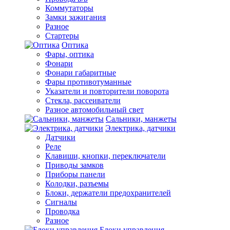
Коммутаторы
Замки зажигания
Разное
Стартеры
Оптика
Фары, оптика
Фонари
Фонари габаритные
Фары противотуманные
Указатели и повторители поворота
Стекла, рассеиватели
Разное автомобильный свет
Сальники, манжеты
Электрика, датчики
Датчики
Реле
Клавиши, кнопки, переключатели
Приводы замков
Приборы панели
Колодки, разъемы
Блоки, держатели предохранителей
Сигналы
Проводка
Разное
Блоки управления