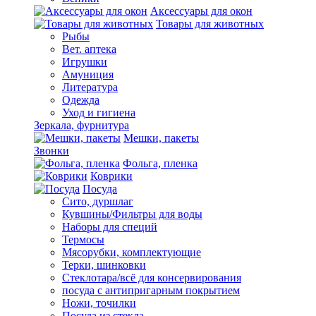
Аксессуары для окон
Товары для животных
Рыбы
Вет. аптека
Игрушки
Амуниция
Литература
Одежда
Уход и гигиена
Зеркала, фурнитура
Мешки, пакеты
Звонки
Фольга, пленка
Коврики
Посуда
Сито, дуршлаг
Кувшины/Фильтры для воды
Наборы для специй
Термосы
Мясорубки, комплектующие
Терки, шинковки
Стеклотара/всё для консервирования
посуда с антипригарным покрытием
Ножи, точилки
Посуда из стекла