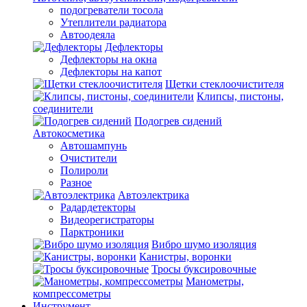
подогреватели тосола
Утеплители радиатора
Автоодеяла
Дефлекторы
Дефлекторы на окна
Дефлекторы на капот
Щетки стеклоочистителя
Клипсы, пистоны,
соединители
Подогрев сидений
Автокосметика
Автошампунь
Очистители
Полироли
Разное
Автоэлектрика
Радардетекторы
Видеорегистраторы
Парктроники
Вибро шумо изоляция
Канистры, воронки
Тросы буксировочные
Манометры,
компрессометры
Инструмент