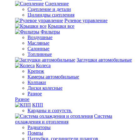
Сцепление
Сцепление и детали
Цилиндры сцепления
Рулевое управление
Крышки все
Фильтры
Воздушные
Масляные
Салонные
Топливные
Заглушки автомобильные
Колеса
Крепеж
Камеры автомобильные
Колпаки
Диски колесные
Разное
Разное
КПП
Карданы и сопутств.
Система
охлаждения и отопления
Радиаторы
Помпы
Патрубки, соединители шлангов