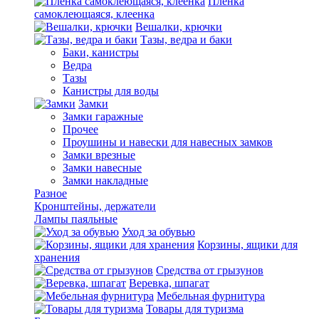
Пленка
самоклеющаяся, клеенка
Вешалки, крючки
Тазы, ведра и баки
Баки, канистры
Ведра
Тазы
Канистры для воды
Замки
Замки гаражные
Прочее
Проушины и навески для навесных замков
Замки врезные
Замки навесные
Замки накладные
Разное
Кронштейны, держатели
Лампы паяльные
Уход за обувью
Корзины, ящики для
хранения
Средства от грызунов
Веревка, шпагат
Мебельная фурнитура
Товары для туризма