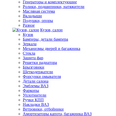
Генераторы и комплектующие
Ролики, подшипники, натяжители
Масляная система
Вкладыши
Подушки, опоры
Разное
Кузов, салон
Кузов
Бамперы, детали бампера
Зеркала
Механизмы дверей и багажника
Стекла
Защита фар
Решетки радиатора
Брызговики
Щеткодержатели
Форсунки омывателя
Детали салона
Эмблемы ВАЗ
Фаркопы
Уплотнители
Ручки КПП
Накладки ВАЗ
Ветровики, отбойники
Амортизаторы капота, багажника ВАЗ