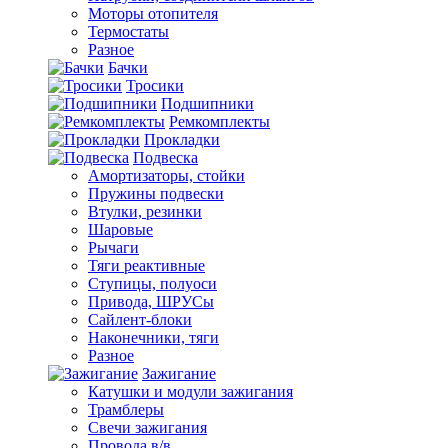
Моторы отопителя
Термостаты
Разное
Бачки
Тросики
Подшипники
Ремкомплекты
Прокладки
Подвеска
Амортизаторы, стойки
Пружины подвески
Втулки, резинки
Шаровые
Рычаги
Тяги реактивные
Ступицы, полуоси
Привода, ШРУСы
Сайлент-блоки
Наконечники, тяги
Разное
Зажигание
Катушки и модули зажигания
Трамблеры
Свечи зажигания
Провода в/в