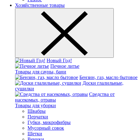
Хозяйственные товары
Новый Год!
Печное литье
Товары для сауны, бани
Бензин, газ, масло бытовое
Доски глалильные,
сушилки
Средства от
насекомых, отравы
Товары для уборки
Швабры
Перчатки
Губки, микрофибры
Мусорный совок
Щетки
Веники