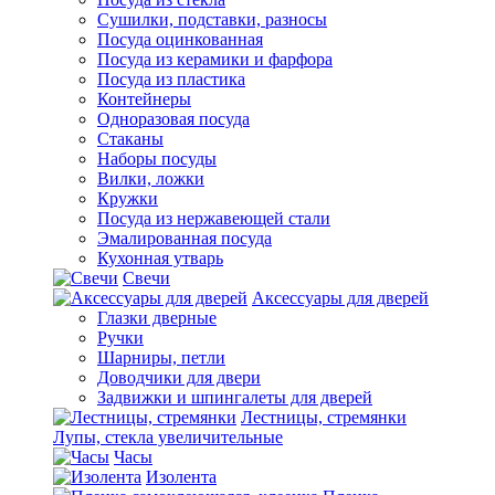
Сушилки, подставки, разносы
Посуда оцинкованная
Посуда из керамики и фарфора
Посуда из пластика
Контейнеры
Одноразовая посуда
Стаканы
Наборы посуды
Вилки, ложки
Кружки
Посуда из нержавеющей стали
Эмалированная посуда
Кухонная утварь
Свечи
Аксессуары для дверей
Глазки дверные
Ручки
Шарниры, петли
Доводчики для двери
Задвижки и шпингалеты для дверей
Лестницы, стремянки
Лупы, стекла увеличительные
Часы
Изолента