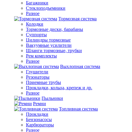
Багажники
Стеклоподъемники
Разное
Тормозная система
Колодки
Тормозные диски, барабаны
Суппорты
Цилиндры тормозные
Вакуумные усилители
Шланги тормозные, трубки
Рем комплекты
Разное
Выхлопная система
Глушители
Резонаторы
Приемные трубы
Прокладки, кольца, крепеж и др.
Разное
Пыльники
Ремни
Топливная система
Прокладки
Бензонасосы
Карбюраторы
Разное