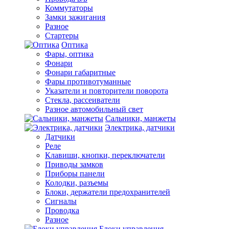
Коммутаторы
Замки зажигания
Разное
Стартеры
Оптика
Фары, оптика
Фонари
Фонари габаритные
Фары противотуманные
Указатели и повторители поворота
Стекла, рассеиватели
Разное автомобильный свет
Сальники, манжеты
Электрика, датчики
Датчики
Реле
Клавиши, кнопки, переключатели
Приводы замков
Приборы панели
Колодки, разъемы
Блоки, держатели предохранителей
Сигналы
Проводка
Разное
Блоки управления