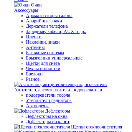
Очки
Аксессуары
Ароматизаторы салона
Аварийные знаки
Держатели телефона
Зарядные, кабели, AUX и др..
Пленки
Наклейки, знаки
Антенны
Багажные системы
Брызговики универсальные
Щетки для снега
Чехлы и оплетки
Брелоки
Разное
Автотепло, автоутеплители, подогреватели
подогреватели тосола
Утеплители радиатора
Автоодеяла
Дефлекторы
Дефлекторы на окна
Дефлекторы на капот
Щетки стеклоочистителя