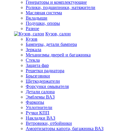
Генераторы и комплектующие
Ролики, подшипники, натяжители
Масляная система
Вкладыши
Подушки, опоры
Разное
Кузов, салон
Кузов
Бамперы, детали бампера
Зеркала
Механизмы дверей и багажника
Стекла
Защита фар
Решетки радиатора
Брызговики
Щеткодержатели
Форсунки омывателя
Детали салона
Эмблемы ВАЗ
Фаркопы
Уплотнители
Ручки КПП
Накладки ВАЗ
Ветровики, отбойники
Амортизаторы капота, багажника ВАЗ