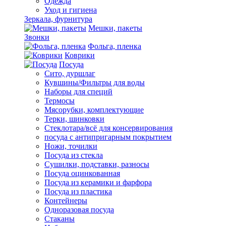
Одежда
Уход и гигиена
Зеркала, фурнитура
Мешки, пакеты
Звонки
Фольга, пленка
Коврики
Посуда
Сито, дуршлаг
Кувшины/Фильтры для воды
Наборы для специй
Термосы
Мясорубки, комплектующие
Терки, шинковки
Стеклотара/всё для консервирования
посуда с антипригарным покрытием
Ножи, точилки
Посуда из стекла
Сушилки, подставки, разносы
Посуда оцинкованная
Посуда из керамики и фарфора
Посуда из пластика
Контейнеры
Одноразовая посуда
Стаканы