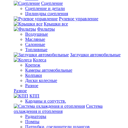
Сцепление
Сцепление и детали
Цилиндры сцепления
Рулевое управление
Крышки все
Фильтры
Воздушные
Масляные
Салонные
Топливные
Заглушки автомобильные
Колеса
Крепеж
Камеры автомобильные
Колпаки
Диски колесные
Разное
Разное
КПП
Карданы и сопутств.
Система
охлаждения и отопления
Радиаторы
Помпы
Патрубки, соединители шлангов