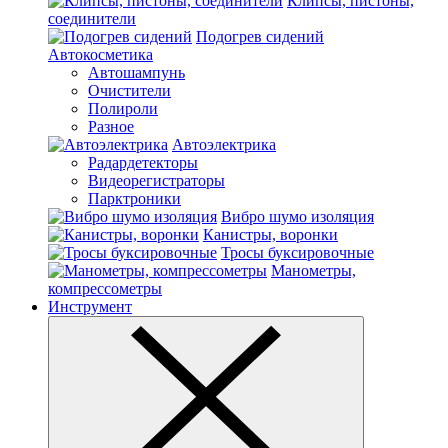
Клипсы, пистоны,
соединители
Подогрев сидений
Автокосметика
Автошампунь
Очистители
Полироли
Разное
Автоэлектрика
Радардетекторы
Видеорегистраторы
Парктроники
Вибро шумо изоляция
Канистры, воронки
Тросы буксировочные
Манометры,
компрессометры
Инструмент