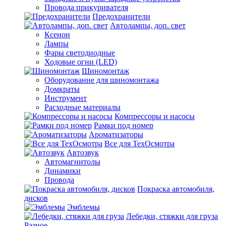
Провода прикуривателя
Предохранители
Автолампы, доп. свет
Ксенон
Лампы
Фары светодиодные
Ходовые огни (LED)
Шиномонтаж
Оборудование для шиномонтажа
Домкраты
Инструмент
Расходные материалы
Компрессоры и насосы
Рамки под номер
Ароматизаторы
Все для ТехОсмотра
Автозвук
Автомагнитолы
Динамики
Провода
Покраска автомобиля,
дисков
Эмблемы
Лебедки, стяжки для груза
Разное