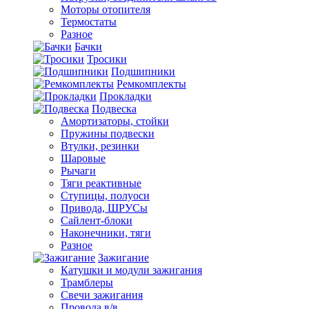
Моторы отопителя
Термостаты
Разное
Бачки
Тросики
Подшипники
Ремкомплекты
Прокладки
Подвеска
Амортизаторы, стойки
Пружины подвески
Втулки, резинки
Шаровые
Рычаги
Тяги реактивные
Ступицы, полуоси
Привода, ШРУСы
Сайлент-блоки
Наконечники, тяги
Разное
Зажигание
Катушки и модули зажигания
Трамблеры
Свечи зажигания
Провода в/в