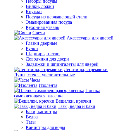
Наборы посуды
Вилки, ложки
Кружки
Посуда из нержавеющей стали
Эмалированная посуда
Кухонная утварь
Свечи
Аксессуары для дверей
Глазки дверные
Ручки
Шарниры, петли
Доводчики для двери
Задвижки и шпингалеты для дверей
Лестницы, стремянки
Лупы, стекла увеличительные
Часы
Изолента
Пленка
самоклеющаяся, клеенка
Вешалки, крючки
Тазы, ведра и баки
Баки, канистры
Ведра
Тазы
Канистры для воды