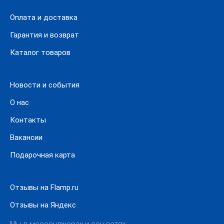
Молдинги.
Накладки.
Оплата и доставка
Выберите нужную модель товара и оформите заказ
Гарантия и возврат
через корзину. При заполнении заявки укажите
Каталог товаров
контактные данные, выберите условия оплаты и
доставки. Мы отправляем заказы почтой России и
транспортными компаниями.
Новости и события
О нас
Контакты
Вакансии
Подарочная карта
Отзывы на Flamp.ru
Отзывы на Яндекс