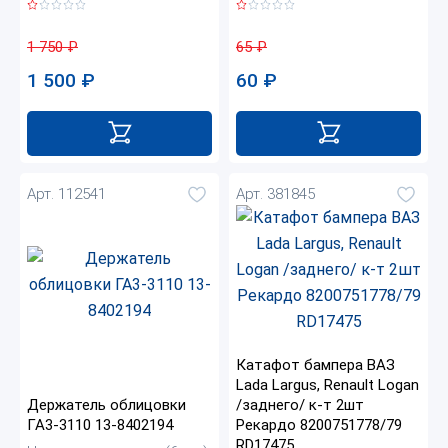
1 750
₽
65
₽
1 500
₽
60
₽
Арт. 112541
Арт. 381845
Катафот бампера ВАЗ
Lada Largus, Renault Logan
Держатель облицовки
/заднего/ к-т 2шт
ГА3-3110 13-8402194
Рекардо 8200751778/79
RD17475