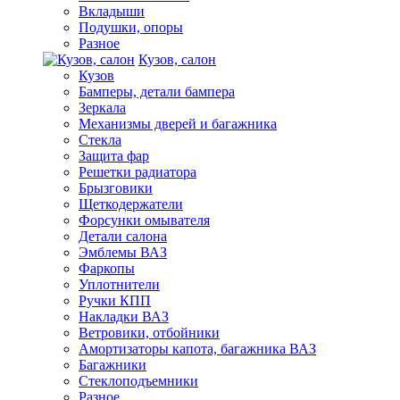
Вкладыши
Подушки, опоры
Разное
Кузов, салон
Кузов
Бамперы, детали бампера
Зеркала
Механизмы дверей и багажника
Стекла
Защита фар
Решетки радиатора
Брызговики
Щеткодержатели
Форсунки омывателя
Детали салона
Эмблемы ВАЗ
Фаркопы
Уплотнители
Ручки КПП
Накладки ВАЗ
Ветровики, отбойники
Амортизаторы капота, багажника ВАЗ
Багажники
Стеклоподъемники
Разное