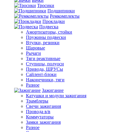
Бачки
Тросики
Подшипники
Ремкомплекты
Прокладки
Подвеска
Амортизаторы, стойки
Пружины подвески
Втулки, резинки
Шаровые
Рычаги
Тяги реактивные
Ступицы, полуоси
Привода, ШРУСы
Сайлент-блоки
Наконечники, тяги
Разное
Зажигание
Катушки и модули зажигания
Трамблеры
Свечи зажигания
Провода в/в
Коммутаторы
Замки зажигания
Разное