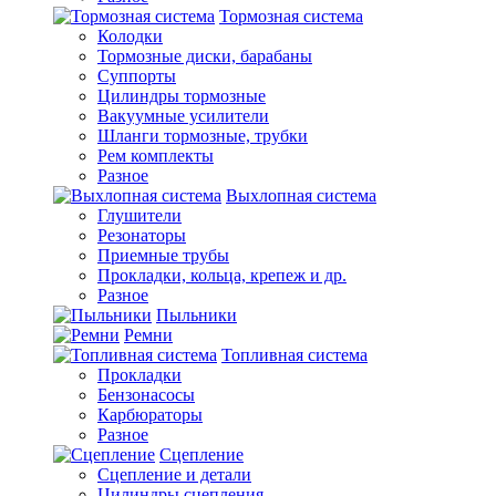
Тормозная система
Колодки
Тормозные диски, барабаны
Суппорты
Цилиндры тормозные
Вакуумные усилители
Шланги тормозные, трубки
Рем комплекты
Разное
Выхлопная система
Глушители
Резонаторы
Приемные трубы
Прокладки, кольца, крепеж и др.
Разное
Пыльники
Ремни
Топливная система
Прокладки
Бензонасосы
Карбюраторы
Разное
Сцепление
Сцепление и детали
Цилиндры сцепления