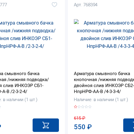
9777
Арт. 768394
ра смывного бачка
Арматура смывного бачка
ная /нижняя подводка/
кнопочная /нижняя подвод
я слив ИНКОЭР СБ1-
двойноя слив ИНКОЭР СБ2-
А-В /2-3-2-4/
НпрНРФ-АА-В /4-3-3-4/
 в наличии (1 шт.)
Наличие: в наличии (1 шт.)
615
₽
₽
550
₽