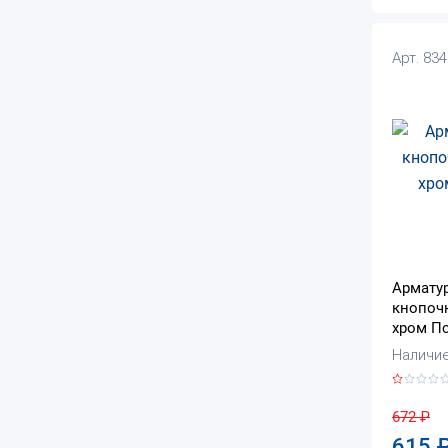
Арт. 83
Армату
кнопоч
хром Пс
Наличие
672
₽
615