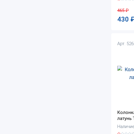
465
₽
430
Арт. 52
Колонка
латунь 
Наличие: