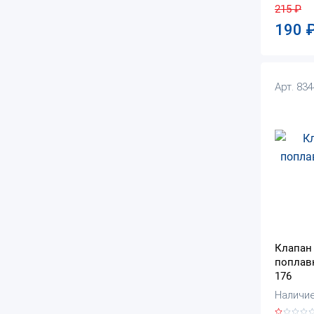
215
₽
190
Арт. 83
Клапан 
поплав
176
Наличие: