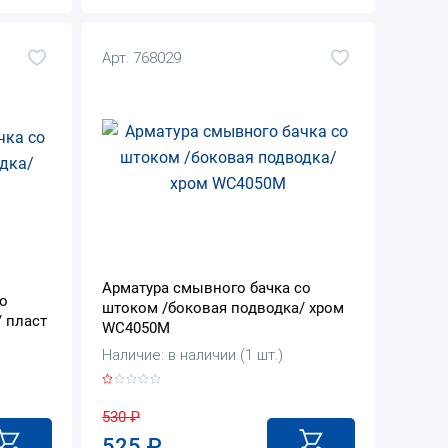
Арт. 768029
Арматура смывного бачка со
о
штоком /боковая подводка/ хром
 пласт
WC4050M
Наличие: в наличии (1 шт.)
530
₽
525
₽