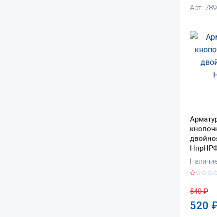
Арт. 78
Армату
кнопоч
двойно
НпрНРФ-
Наличие:
540
₽
520