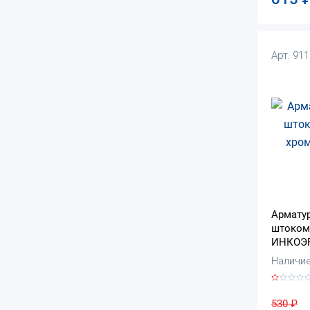
Арт. 91
Армату
штоком
ИНКОЭР
Наличие:
530
₽