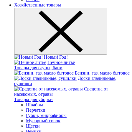
Хозяйственные товары
Новый Год!
Печное литье
Товары для сауны, бани
Бензин, газ, масло бытовое
Доски глалильные,
сушилки
Средства от
насекомых, отравы
Товары для уборки
Швабры
Перчатки
Губки, микрофибры
Мусорный совок
Щетки
Веники