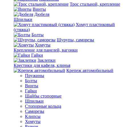
Трос стальной, крепление
Винты
Дюбеля
Шпильки
Хомут пластиковый
(стяжка)
Болты
Шурупы, саморезы
Хомуты
Крепление для панелей, вагонки
Гайки
Заклепки
Крестики для кафеля, клинья
Крепеж автомобильный
Пружины
Болты
Винты
Гайки
Шайбы стопорные
Шпильки
Стопорные кольца
Саморезы
Клипсы
Хомуты
Разное