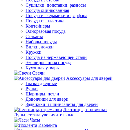
Сушилки, подставки, разносы
Посуда оцинкованная
Посуда из керамики и фарфора
Посуда из пластика
Контейнеры
Одноразовая посуда
Стаканы
Наборы посуды
Вилки, ложки
Кружки
Посуда из нержавеющей стали
Эмалированная посуда
Кухонная утварь
Свечи
Аксессуары для дверей
Глазки дверные
Ручки
Шарниры, петли
Доводчики для двери
Задвижки и шпингалеты для дверей
Лестницы, стремянки
Лупы, стекла увеличительные
Часы
Изолента