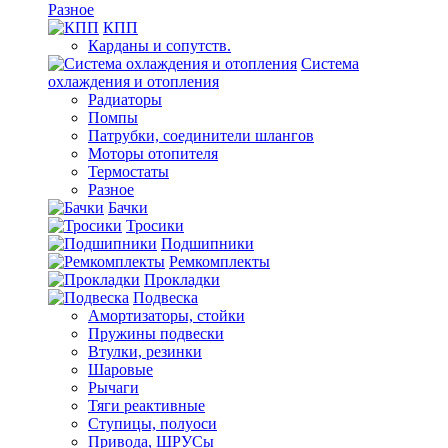
Разное
КПП
Карданы и сопутств.
Система
охлаждения и отопления
Радиаторы
Помпы
Патрубки, соединители шлангов
Моторы отопителя
Термостаты
Разное
Бачки
Тросики
Подшипники
Ремкомплекты
Прокладки
Подвеска
Амортизаторы, стойки
Пружины подвески
Втулки, резинки
Шаровые
Рычаги
Тяги реактивные
Ступицы, полуоси
Привода, ШРУСы