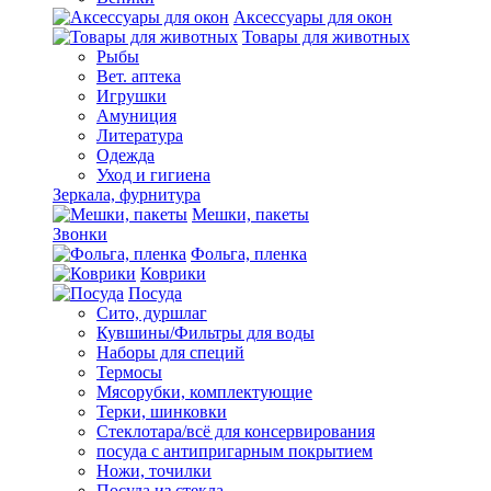
Аксессуары для окон
Товары для животных
Рыбы
Вет. аптека
Игрушки
Амуниция
Литература
Одежда
Уход и гигиена
Зеркала, фурнитура
Мешки, пакеты
Звонки
Фольга, пленка
Коврики
Посуда
Сито, дуршлаг
Кувшины/Фильтры для воды
Наборы для специй
Термосы
Мясорубки, комплектующие
Терки, шинковки
Стеклотара/всё для консервирования
посуда с антипригарным покрытием
Ножи, точилки
Посуда из стекла