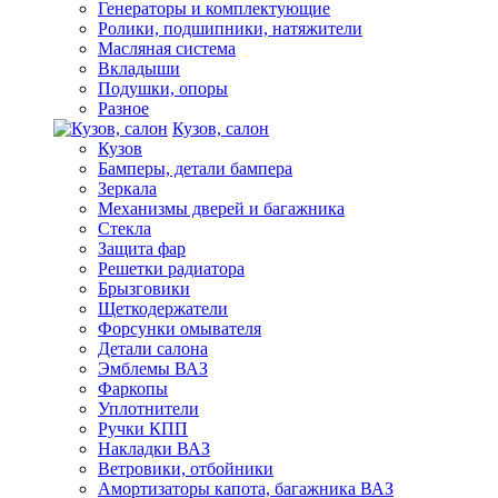
Генераторы и комплектующие
Ролики, подшипники, натяжители
Масляная система
Вкладыши
Подушки, опоры
Разное
Кузов, салон
Кузов
Бамперы, детали бампера
Зеркала
Механизмы дверей и багажника
Стекла
Защита фар
Решетки радиатора
Брызговики
Щеткодержатели
Форсунки омывателя
Детали салона
Эмблемы ВАЗ
Фаркопы
Уплотнители
Ручки КПП
Накладки ВАЗ
Ветровики, отбойники
Амортизаторы капота, багажника ВАЗ