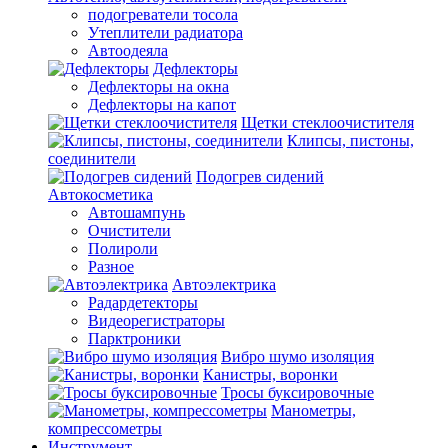
подогреватели тосола
Утеплители радиатора
Автоодеяла
Дефлекторы
Дефлекторы на окна
Дефлекторы на капот
Щетки стеклоочистителя
Клипсы, пистоны,
соединители
Подогрев сидений
Автокосметика
Автошампунь
Очистители
Полироли
Разное
Автоэлектрика
Радардетекторы
Видеорегистраторы
Парктроники
Вибро шумо изоляция
Канистры, воронки
Тросы буксировочные
Манометры,
компрессометры
Инструмент