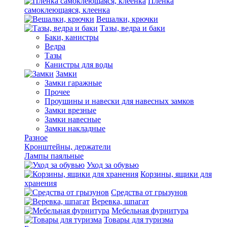
Пленка
самоклеющаяся, клеенка
Вешалки, крючки
Тазы, ведра и баки
Баки, канистры
Ведра
Тазы
Канистры для воды
Замки
Замки гаражные
Прочее
Проушины и навески для навесных замков
Замки врезные
Замки навесные
Замки накладные
Разное
Кронштейны, держатели
Лампы паяльные
Уход за обувью
Корзины, ящики для
хранения
Средства от грызунов
Веревка, шпагат
Мебельная фурнитура
Товары для туризма