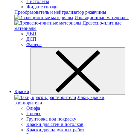
Пистолеты
Жидкие гвозди
Преобразователь и нейтрализатор ржавчины
Изоляционные материалы
Древесно-плитные
материалы
ДВП
ДСП
Фанера
Краски
Лаки, краски,
растворители
Олифа
Прочее
Грунтовка под покраску
Краски для стен и потолков
Краски для наружных работ