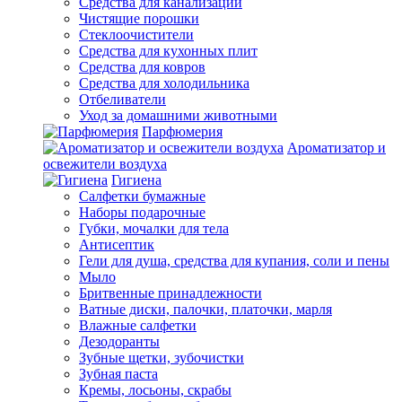
Средства для канализации
Чистящие порошки
Стеклоочистители
Средства для кухонных плит
Средства для ковров
Средства для холодильника
Отбеливатели
Уход за домашними животными
Парфюмерия
Ароматизатор и
освежители воздуха
Гигиена
Салфетки бумажные
Наборы подарочные
Губки, мочалки для тела
Антисептик
Гели для душа, средства для купания, соли и пены
Мыло
Бритвенные принадлежности
Ватные диски, палочки, платочки, марля
Влажные салфетки
Дезодоранты
Зубные щетки, зубочистки
Зубная паста
Кремы, лосьоны, скрабы