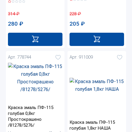
228
₽
314
₽
205
₽
280
₽
Арт. 778744
Арт. 911009
Краска эмаль ПФ-115
голубая 0,8кг
Простокрашено
Краска эмаль ПФ-115
/81278/5276/
голубая 1,8кг НАША