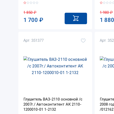
1 850
₽
1 980
₽
1 700
₽
1 88
Арт. 351377
Арт. 35
Глушитель ВАЗ-2110 основной /с
Глушите
2007г./ Автоконтитент АК 2110-
2008 год
1200010-01 1-2132
/012162