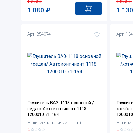
1 290
₽
1 260
₽
1 13
1 080
₽
Арт. 354074
Арт. 15
Глушитель ВАЗ-1118 основной /
Глушите
седан/ Автоконтинент 1118-
хэтчбэк
1200010 71-164
1200010
Наличие: в наличии (1 шт.)
Наличие: