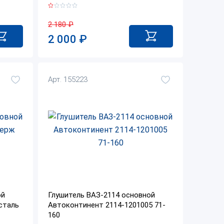
2 180
₽
2 000
₽
Арт. 155223
ой
Глушитель ВАЗ-2114 основной
сталь
Автоконтинент 2114-1201005 71-
160