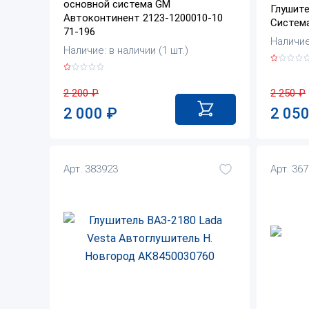
основной система GM
Глушите
Автоконтинент 2123-1200010-10
Система
71-196
Наличие:
Наличие: в наличии (1 шт.)
2 250
₽
2 200
₽
2 05
2 000
₽
Арт. 383923
Арт. 36