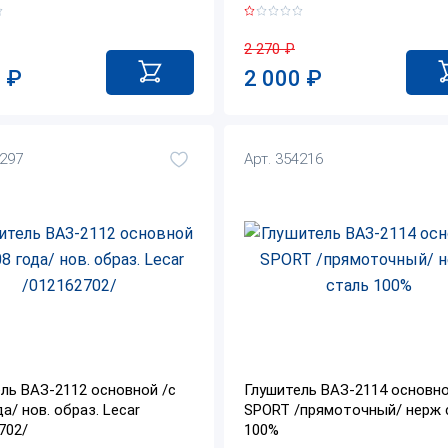
2 270
₽
0
₽
2 000
₽
2297
Арт. 354216
ль ВАЗ-2112 основной /с
Глушитель ВАЗ-2114 основн
а/ нов. образ. Lecar
SPORT /прямоточный/ нерж 
702/
100%