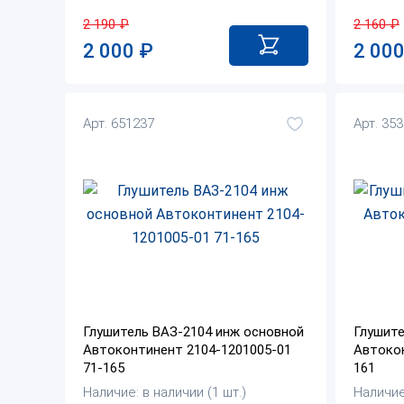
2 190
₽
2 160
₽
2 000
₽
2 00
Арт. 651237
Арт. 35
Глушитель ВАЗ-2104 инж основной
Глушите
Автоконтинент 2104-1201005-01
Автокон
71-165
161
Наличие: в наличии (1 шт.)
Наличие: