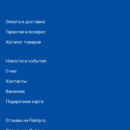
Каждый элемент выполняет свою функцию, поэтому его
исправность влияет на безопасность и плавность
Оплата и доставка
движения автомобиля. Стоимость товаров зависит от
их назначения и производителя. Выберите нужную
Гарантия и возврат
запчасть и добавьте её в корзину. Укажите нужное
Каталог товаров
количество, а также условия доставки и оплаты заказа.
Новости и события
О нас
Контакты
Вакансии
Подарочная карта
Отзывы на Flamp.ru