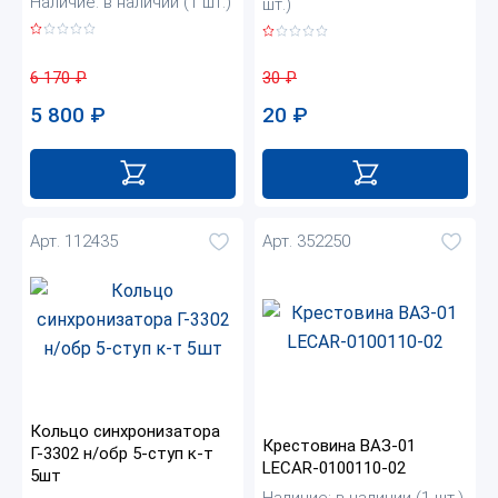
Наличие: в наличии (1 шт.)
шт.)
6 170
₽
30
₽
5 800
₽
20
₽
Арт. 112435
Арт. 352250
Кольцо синхронизатора
Крестовина ВАЗ-01
Г-3302 н/обр 5-ступ к-т
LECAR-0100110-02
5шт