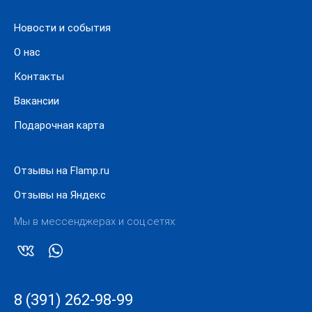
на сайте, выберите нужную модель на сайте и добавьте
её в корзину. Получить товар можно в пункте
Новости и события
самовывоза или заказать доставку. Оплата возможна
любым удобным способом.
О нас
Контакты
Вакансии
Подарочная карта
Отзывы на Flamp.ru
Отзывы на Яндекс
Мы в мессенджерах и соц.сетях:
8 (391) 262-98-99