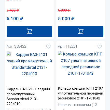
5 300
₽
6 400
₽
5 000
₽
6 100
₽
Арт. 358422
Арт. 112281
Кольцо крышки КПП 2107
Кардан ВАЗ-2131 задний
уплотнительной передней
промежуточный
резиновое 2101-1701042
Standartdetal 2131-
2204010
Наличие: в наличии (13