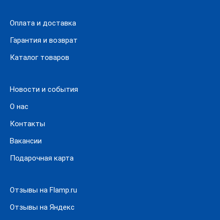
Заказать автомобильные эмблемы в нашем интернет-
Оплата и доставка
магазине можно через корзину. Выберите условия
оплаты и способ получения заказа, заполните
Гарантия и возврат
контактные данные покупателя. Дополнительную
Каталог товаров
консультацию по наличию и ценам можно получить по
телефону или в чате.
Новости и события
О нас
Контакты
Вакансии
Подарочная карта
Отзывы на Flamp.ru
Отзывы на Яндекс